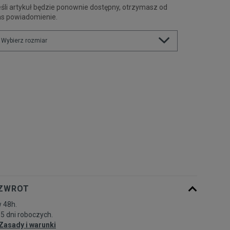
śli artykuł będzie ponownie dostępny, otrzymasz od
as powiadomienie.
Wybierz rozmiar
Powiadom o
XS
dostępności
Powiadom o
S
dostępności
Powiadom o
M
dostępności
Powiadom o
L
dostępności
 ZWROT
 48h.
Powiadom o
XL
-5 dni roboczych.
dostępności
Zasady i warunki