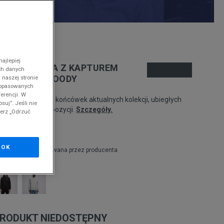
nd
ajlepiej
DIDAS BLUZA Z KAPTUREM
ch danych
SSENTIAL HOODY
 naszej stronie
 dopasowanych
erencji. W
odukt pochodzi z końcówek aktualnych kolekcji, ubiegłych
suj”. Jeśli nie
zonów lub z ekspozycji.
Szczegóły.
ierz „Odrzuć
19,99
zł
OK
zł
cena rekomendowana przez producenta
RODUKT NIEDOSTĘPNY