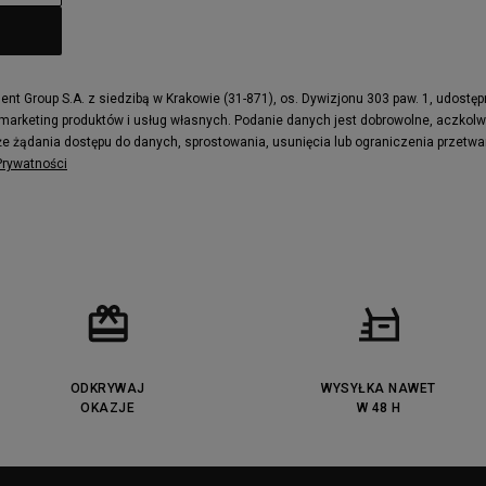
t Group S.A. z siedzibą w Krakowie (31-871), os. Dywizjonu 303 paw. 1, udostę
 marketing produktów i usług własnych. Podanie danych jest dobrowolne, aczkol
e żądania dostępu do danych, sprostowania, usunięcia lub ograniczenia przetwa
 Prywatności
ODKRYWAJ
WYSYŁKA NAWET
OKAZJE
W 48 H