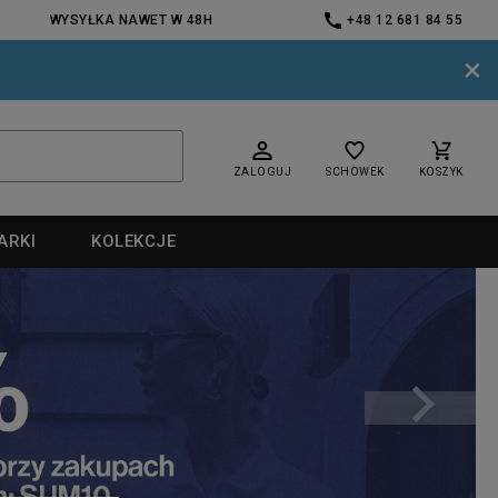
WYSYŁKA NAWET W 48H
+48 12 681 84 55
×
ZALOGUJ
SCHOWEK
KOSZYK
ARKI
KOLEKCJE
nd
nd