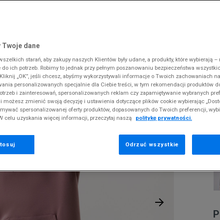
 Slipstream
38
i
i
kie sneakersy
Dickies
Crocs
Fila
The North Face
Reebok
Old Skool
38,5
gnacja obuwia
rki
Fila
DC
Jordan
Tommy Hilfiger
Umbro
ODZIEŻ
KAPTUREM ESSENTIAL HOODY
 SK8-HI
ki zimowe
gnacja obuwia
Hoodrich
Dickies
Lacoste
Timberland
Supply & Dema
 Twoje dane
XS
nstock Arizona
iczki i szaliki
ki zimowe
Jordan
Ellesse
McKenzie
Vans
The North Face
zelkich starań, aby zakupy naszych Klientów były udane, a produkty, które wybierają – n
S
A
erland 6
do ich potrzeb. Robimy to jednak przy pełnym poszanowaniu bezpieczeństwa wszystki
iczki i szaliki
Lacoste
Fila
New Balance
Timberland
E
liknij „OK”, jeśli chcesz, abyśmy wykorzystywali informacje o Twoich zachowaniach na
M
rland Field Trekker
wania personalizowanych specjalnie dla Ciebie treści, w tym rekomendacji produktów
Levi's
Hoodrich
New Era
Under Armour
otrzeb i zainteresowań, spersonalizowanych reklam czy zapamiętywanie wybranych pref
rland Euro Sprint
Pr
New Balance
Helly Hansen
Nike
Vans
i możesz zmienić swoją decyzję i ustawienia dotyczące plików cookie wybierając „Dosto
se
ymywać spersonalizowanej oferty produktów, dopasowanych do Twoich preferencji, wyb
New Era
Jordan
Puma
W celu uzyskania więcej informacji, przeczytaj naszą
politykę prywatności.
1
Nike
Lacoste
Reebok
Puma
Levi's
Umbro
tosuj
Odrzuć wszystkie
0
P