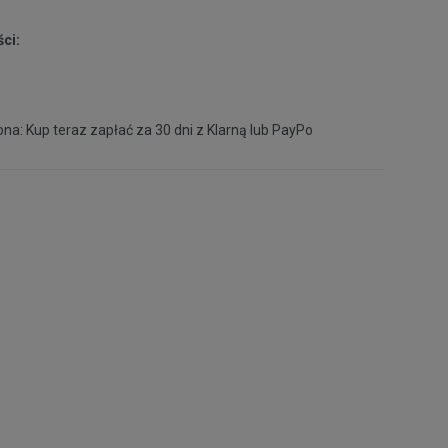
Powiadom o
XXL
ci:
dostępności
na: Kup teraz zapłać za 30 dni z
Klarną
lub
PayPo