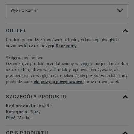
Wybierz rozmiar
Powiadom o
XS
OUTLET
dostępności
Produkt pochodzi z końcówek aktualnych kolekcji, ubiegłych
sezonów lub z ekspozycji.
Szczegóły.
Powiadom o
S
dostępności
*Zdjęcie poglądowe
Oznacza, że produkt przedstawiony na zdjęciu nie jest konkretną
Powiadom o
sztuką, którą otrzymasz. Produkty są nowe, nieużywane, ale
M
dostępności
przecenione ze względu na możliwe ślady przebarwień lub ślady
pochodzące z
ekspozycji powystawowej
oraz na swój wiek.
Powiadom o
L
dostępności
SZCZEGÓŁY PRODUKTU
Kod produktu:
IA4889
Powiadom o
XL
Kategoria:
Bluzy
dostępności
Płeć:
Męskie
Powiadom o
OPIS PRODUKTU
XXL