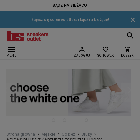
BĄDŹ NA BIEŻĄCO
×
Zapisz się do newslettera i bądź na bieżąco!
MENU
ZALOGUJ
SCHOWEK
KOSZYK
›
›
›
›
Strona główna
Męskie
Odzież
Bluzy
ADIDAS BLUZA Z KAPTUREM ESSENTIAL HOODY