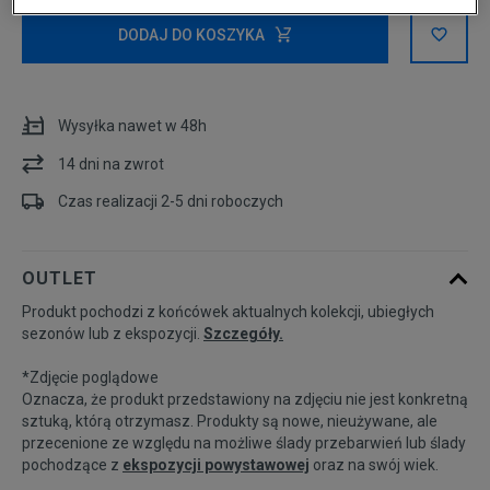
Rozmiary EU
Rozmiary US
DODAJ DO KOSZYKA
34
Wysyłka nawet w 48h
36
14 dni na zwrot
38
Czas realizacji 2-5 dni roboczych
40
Powiadom o dostępności
OUTLET
Produkt pochodzi z końcówek aktualnych kolekcji, ubiegłych
sezonów lub z ekspozycji.
Szczegóły.
*Zdjęcie poglądowe
Oznacza, że produkt przedstawiony na zdjęciu nie jest konkretną
sztuką, którą otrzymasz. Produkty są nowe, nieużywane, ale
przecenione ze względu na możliwe ślady przebarwień lub ślady
pochodzące z
ekspozycji powystawowej
oraz na swój wiek.