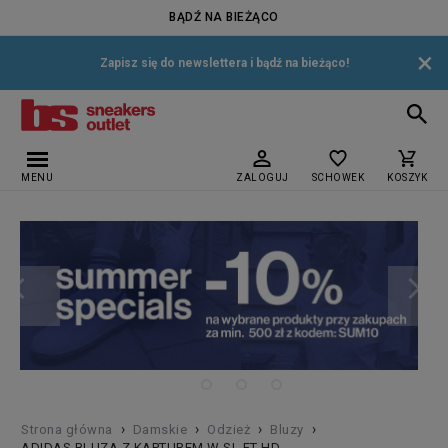
BĄDŹ NA BIEŻĄCO
×
Zapisz się do newslettera i bądź na bieżąco!
MENU
ZALOGUJ
SCHOWEK
KOSZYK
›
›
›
›
Strona główna
Damskie
Odzież
Bluzy
ADIDAS BLUZA Z KAPTUREM W SL FT HD