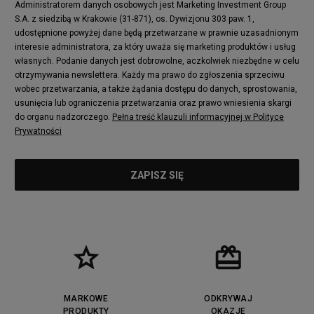
Administratorem danych osobowych jest Marketing Investment Group
S.A. z siedzibą w Krakowie (31-871), os. Dywizjonu 303 paw. 1,
udostępnione powyżej dane będą przetwarzane w prawnie uzasadnionym
interesie administratora, za który uważa się marketing produktów i usług
własnych. Podanie danych jest dobrowolne, aczkolwiek niezbędne w celu
otrzymywania newslettera. Każdy ma prawo do zgłoszenia sprzeciwu
wobec przetwarzania, a także żądania dostępu do danych, sprostowania,
usunięcia lub ograniczenia przetwarzania oraz prawo wniesienia skargi
do organu nadzorczego.
Pełna treść klauzuli informacyjnej w Polityce
Prywatności
MARKOWE
ODKRYWAJ
PRODUKTY
OKAZJE