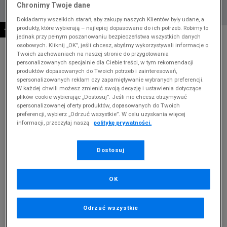
Chronimy Twoje dane
Dokładamy wszelkich starań, aby zakupy naszych Klientów były udane, a
produkty, które wybierają – najlepiej dopasowane do ich potrzeb. Robimy to
-10% ZA MIN. 500 ZŁ KOD: SUM10
* Zdjęcie poglądowe
jednak przy pełnym poszanowaniu bezpieczeństwa wszystkich danych
osobowych. Kliknij „OK”, jeśli chcesz, abyśmy wykorzystywali informacje o
ADIDAS BLUZA Z KAPTUREM W SL FT HD
Twoich zachowaniach na naszej stronie do przygotowania
personalizowanych specjalnie dla Ciebie treści, w tym rekomendacji
produktów dopasowanych do Twoich potrzeb i zainteresowań,
Produkt pochodzi z końcówek aktualnych kolekcji, ubiegłych
spersonalizowanych reklam czy zapamiętywanie wybranych preferencji.
sezonów lub z ekspozycji.
Szczegóły.
W każdej chwili możesz zmienić swoją decyzję i ustawienia dotyczące
plików cookie wybierając „Dostosuj”. Jeśli nie chcesz otrzymywać
spersonalizowanej oferty produktów, dopasowanych do Twoich
149,99
zł
preferencji, wybierz „Odrzuć wszystkie”. W celu uzyskania więcej
informacji, przeczytaj naszą
politykę prywatności.
219,99
zł
cena rekomendowana przez producenta
Kolor:
szary
Dostosuj
OK
Odrzuć wszystkie
Wybierz rozmiar