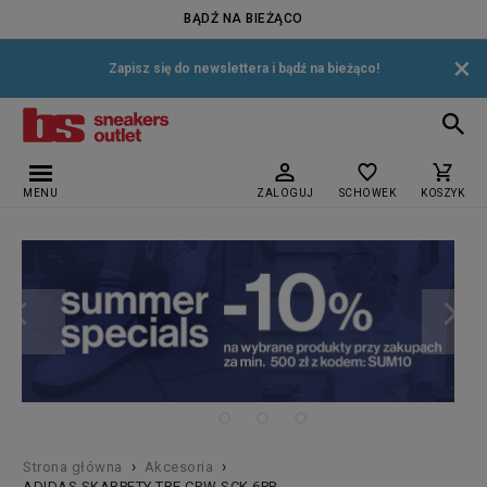
BĄDŹ NA BIEŻĄCO
×
Zapisz się do newslettera i bądź na bieżąco!
MENU
ZALOGUJ
SCHOWEK
KOSZYK
›
›
Strona główna
Akcesoria
ADIDAS SKARPETY TRE CRW SCK 6PP