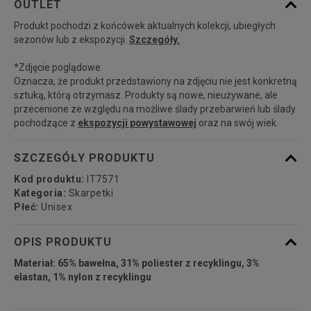
OUTLET
Produkt pochodzi z końcówek aktualnych kolekcji, ubiegłych
37-39
Powiadom o dostępności
sezonów lub z ekspozycji.
Szczegóły.
*Zdjęcie poglądowe
40-42
Powiadom o dostępności
Oznacza, że produkt przedstawiony na zdjęciu nie jest konkretną
sztuką, którą otrzymasz. Produkty są nowe, nieużywane, ale
przecenione ze względu na możliwe ślady przebarwień lub ślady
43-45
Powiadom o dostępności
pochodzące z
ekspozycji powystawowej
oraz na swój wiek.
SZCZEGÓŁY PRODUKTU
Kod produktu:
IT7571
Kategoria:
Skarpetki
Płeć:
Unisex
OPIS PRODUKTU
Materiał: 65% bawełna, 31% poliester z recyklingu, 3%
elastan, 1% nylon z recyklingu