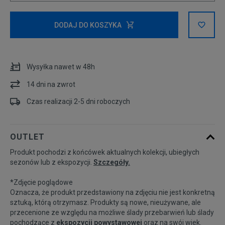
Rozmiary EU
Rozmiary US
DODAJ DO KOSZYKA
34
Wysyłka nawet w 48h
36
14 dni na zwrot
38
Czas realizacji 2-5 dni roboczych
40
OUTLET
Produkt pochodzi z końcówek aktualnych kolekcji, ubiegłych
42
Powiadom o dostępności
sezonów lub z ekspozycji.
Szczegóły.
*Zdjęcie poglądowe
Oznacza, że produkt przedstawiony na zdjęciu nie jest konkretną
sztuką, którą otrzymasz. Produkty są nowe, nieużywane, ale
przecenione ze względu na możliwe ślady przebarwień lub ślady
pochodzące z
ekspozycji powystawowej
oraz na swój wiek.