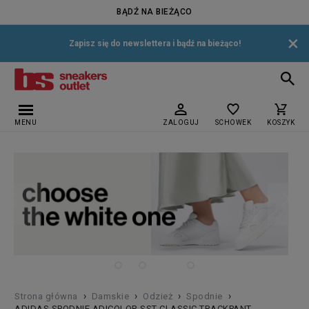
BĄDŹ NA BIEŻĄCO
×
Zapisz się do newslettera i bądź na bieżąco!
MENU
ZALOGUJ
SCHOWEK
KOSZYK
›
›
›
›
Strona główna
Damskie
Odzież
Spodnie
ADIDAS SPODNIE ADICOLOR SST CLASSIC TRACKPANT