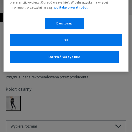
preferencji, wybierz „Odrzuć wszystkie”. W celu uzyskania więcej
informacji, przeczytaj naszą
politykę prywatności.
-10% ZA MIN. 500 ZŁ KOD: SUM10
* Zdjęcie poglądowe
Dostosuj
ADIDAS SPODNIE ADICOLOR SST CLASSIC
TRACKPANT
OK
Produkt pochodzi z końcówek aktualnych kolekcji, ubiegłych
sezonów lub z ekspozycji.
Szczegóły.
Odrzuć wszystkie
219,99
zł
299,99
zł
cena rekomendowana przez producenta
Kolor:
czarny
Wybierz rozmiar