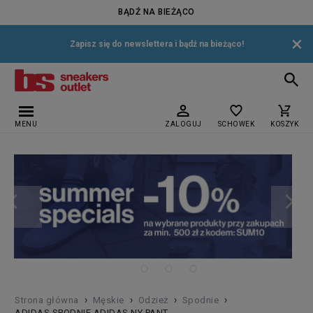
BĄDŹ NA BIEŻĄCO
×
Zapisz się do newslettera i bądź na bieżąco!
MENU
ZALOGUJ
SCHOWEK
KOSZYK
›
›
›
›
Strona główna
Męskie
Odzież
Spodnie
ADIDAS SPODNIE ADIDAS NY PANT