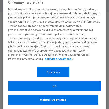
Chronimy Twoje dane
Dokładamy wszelkich starań, aby zakupy naszych Klientów były udane, a
produkty, które wybierają – najlepiej dopasowane do ich potrzeb. Robimy to
* Zdjęcie poglądowe
jednak przy pełnym poszanowaniu bezpieczeństwa wszystkich danych
osobowych. Kliknij „OK”, jeśli chcesz, abyśmy wykorzystywali informacje o
ADIDAS SPODNIE ADIDAS NY PANT
Twoich zachowaniach na naszej stronie do przygotowania
personalizowanych specjalnie dla Ciebie treści, w tym rekomendacji
produktów dopasowanych do Twoich potrzeb i zainteresowań,
Produkt pochodzi z końcówek aktualnych kolekcji, ubiegłych
spersonalizowanych reklam czy zapamiętywanie wybranych preferencji.
sezonów lub z ekspozycji.
Szczegóły.
W każdej chwili możesz zmienić swoją decyzję i ustawienia dotyczące
plików cookie wybierając „Dostosuj”. Jeśli nie chcesz otrzymywać
144,99
zł
spersonalizowanej oferty produktów, dopasowanych do Twoich
preferencji, wybierz „Odrzuć wszystkie”. W celu uzyskania więcej
informacji, przeczytaj naszą
politykę prywatności.
299,99
zł
cena rekomendowana przez producenta
Kolor:
zielony
Dostosuj
OK
Odrzuć wszystkie
M