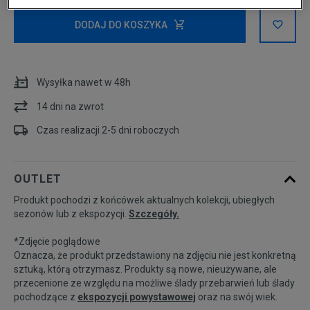
Powiadom o
S
dostępności
DODAJ DO KOSZYKA
M
Wysyłka nawet w 48h
Powiadom o
L
14 dni na zwrot
dostępności
Czas realizacji 2-5 dni roboczych
Powiadom o
XL
dostępności
OUTLET
Produkt pochodzi z końcówek aktualnych kolekcji, ubiegłych
sezonów lub z ekspozycji.
Szczegóły.
*Zdjęcie poglądowe
Oznacza, że produkt przedstawiony na zdjęciu nie jest konkretną
sztuką, którą otrzymasz. Produkty są nowe, nieużywane, ale
przecenione ze względu na możliwe ślady przebarwień lub ślady
pochodzące z
ekspozycji powystawowej
oraz na swój wiek.