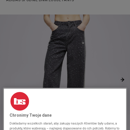
Chronimy Twoje dane
Dokładamy wszelkich starań, aby zakupy naszych Klientów były udane, a
produkty, które wybierają – najlepiej dopasowane do ich potrzeb. Robimy to