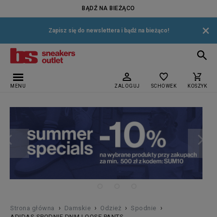
BĄDŹ NA BIEŻĄCO
×
Zapisz się do newslettera i bądź na bieżąco!
MENU
ZALOGUJ
SCHOWEK
KOSZYK
›
›
›
›
Strona główna
Damskie
Odzież
Spodnie
ADIDAS SPODNIE DNM LOOSE PANTS