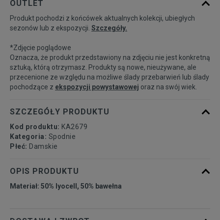
OUTLET
dostępności
Produkt pochodzi z końcówek aktualnych kolekcji, ubiegłych
sezonów lub z ekspozycji.
Szczegóły.
Powiadom o
27
dostępności
*Zdjęcie poglądowe
Oznacza, że produkt przedstawiony na zdjęciu nie jest konkretną
Powiadom o
sztuką, którą otrzymasz. Produkty są nowe, nieużywane, ale
28
dostępności
przecenione ze względu na możliwe ślady przebarwień lub ślady
pochodzące z
ekspozycji powystawowej
oraz na swój wiek.
SZCZEGÓŁY PRODUKTU
Kod produktu:
KA2679
Kategoria:
Spodnie
Płeć:
Damskie
OPIS PRODUKTU
Materiał: 50% lyocell, 50% bawełna