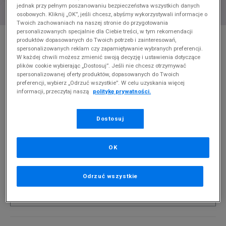
jednak przy pełnym poszanowaniu bezpieczeństwa wszystkich danych
osobowych. Kliknij „OK”, jeśli chcesz, abyśmy wykorzystywali informacje o
Twoich zachowaniach na naszej stronie do przygotowania
personalizowanych specjalnie dla Ciebie treści, w tym rekomendacji
* Zdjęcie poglądowe
produktów dopasowanych do Twoich potrzeb i zainteresowań,
spersonalizowanych reklam czy zapamiętywanie wybranych preferencji.
ADIDAS SPODNIE DNM LOOSE PANTS
W każdej chwili możesz zmienić swoją decyzję i ustawienia dotyczące
plików cookie wybierając „Dostosuj”. Jeśli nie chcesz otrzymywać
Produkt pochodzi z końcówek aktualnych kolekcji, ubiegłych
spersonalizowanej oferty produktów, dopasowanych do Twoich
preferencji, wybierz „Odrzuć wszystkie”. W celu uzyskania więcej
sezonów lub z ekspozycji.
Szczegóły.
informacji, przeczytaj naszą
politykę prywatności.
399,99
zł
Dostosuj
0
zł
cena rekomendowana przez producenta
PRODUKT NIEDOSTĘPNY
OK
Jeśli artykuł będzie ponownie dostępny, otrzymasz od nas
powiadomienie.
Odrzuć wszystkie
Wybierz rozmiar
Powiadom o
26