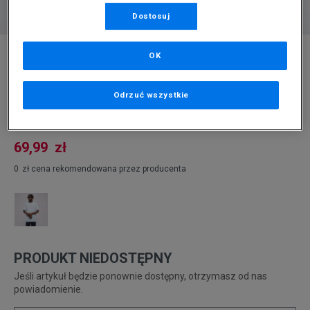
Dostosuj
* Zdjęcie poglądowe
OK
ADIDAS T-SHIRT ESSENTIAL
Odrzuć wszystkie
Produkt pochodzi z końcówek aktualnych kolekcji, ubiegłych
sezonów lub z ekspozycji.
Szczegóły.
69,99
zł
0
zł
cena rekomendowana przez producenta
PRODUKT NIEDOSTĘPNY
Jeśli artykuł będzie ponownie dostępny, otrzymasz od nas
powiadomienie.