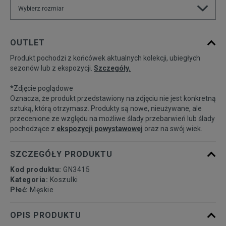
Wybierz rozmiar
Powiadom o
S
OUTLET
dostępności
Produkt pochodzi z końcówek aktualnych kolekcji, ubiegłych
sezonów lub z ekspozycji.
Szczegóły.
Powiadom o
M
dostępności
*Zdjęcie poglądowe
Oznacza, że produkt przedstawiony na zdjęciu nie jest konkretną
Powiadom o
sztuką, którą otrzymasz. Produkty są nowe, nieużywane, ale
L
dostępności
przecenione ze względu na możliwe ślady przebarwień lub ślady
pochodzące z
ekspozycji powystawowej
oraz na swój wiek.
Powiadom o
XL
dostępności
SZCZEGÓŁY PRODUKTU
Kod produktu:
GN3415
Kategoria:
Koszulki
Płeć:
Męskie
OPIS PRODUKTU