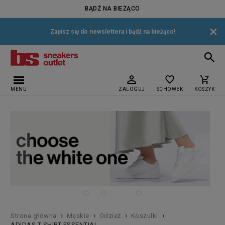
BĄDŹ NA BIEŻĄCO
×
Zapisz się do newslettera i bądź na bieżąco!
MENU
ZALOGUJ
SCHOWEK
KOSZYK
›
›
›
›
Strona główna
Męskie
Odzież
Koszulki
ADIDAS T-SHIRT ESSENTIAL