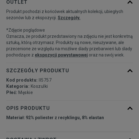
OUTLET
dostępności
Produkt pochodzi z końcówek aktualnych kolekcji, ubiegłych
sezonów lub z ekspozycji.
Szczegóły.
Powiadom o
M
dostępności
*Zdjęcie poglądowe
Oznacza, że produkt przedstawiony na zdjęciu nie jest konkretną
Powiadom o
sztuką, którą otrzymasz. Produkty są nowe, nieużywane, ale
L
dostępności
przecenione ze względu na możliwe ślady przebarwień lub ślady
pochodzące z
ekspozycji powystawowej
oraz na swój wiek.
Powiadom o
XL
dostępności
SZCZEGÓŁY PRODUKTU
Kod produktu:
II5757
Kategoria:
Koszulki
Płeć:
Męskie
OPIS PRODUKTU
Materiał: 92% poliester z recyklingu, 8% elastan