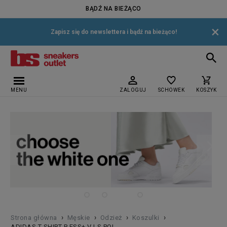
BĄDŹ NA BIEŻĄCO
×
Zapisz się do newslettera i bądź na bieżąco!
MENU
ZALOGUJ
SCHOWEK
KOSZYK
›
›
›
›
Strona główna
Męskie
Odzież
Koszulki
ADIDAS T SHIRT P ESS+ V LS POL