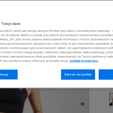
 Slipstream
38
i
i
kie sneakersy
Dickies
Crocs
Fila
The North Face
Reebok
Old Skool
38,5
gnacja obuwia
rki
Fila
DC
Jordan
Tommy Hilfiger
Umbro
ODZIEŻ
OLOR 3 STRIPES BRA TOP
 SK8-HI
ki zimowe
gnacja obuwia
Hoodrich
Dickies
Lacoste
Timberland
Supply & Dema
 Twoje dane
XS
nstock Arizona
iczki i szaliki
ki zimowe
Jordan
Ellesse
McKenzie
Vans
The North Face
zelkich starań, aby zakupy naszych Klientów były udane, a produkty, które wybierają – n
S
A
erland 6
do ich potrzeb. Robimy to jednak przy pełnym poszanowaniu bezpieczeństwa wszystki
iczki i szaliki
Lacoste
Fila
New Balance
Timberland
S
liknij „OK”, jeśli chcesz, abyśmy wykorzystywali informacje o Twoich zachowaniach na
M
rland Field Trekker
wania personalizowanych specjalnie dla Ciebie treści, w tym rekomendacji produktów
Levi's
Hoodrich
New Era
Under Armour
otrzeb i zainteresowań, spersonalizowanych reklam czy zapamiętywanie wybranych pref
rland Euro Sprint
Pr
New Balance
Helly Hansen
Nike
Vans
i możesz zmienić swoją decyzję i ustawienia dotyczące plików cookie wybierając „Dosto
se
ymywać spersonalizowanej oferty produktów, dopasowanych do Twoich preferencji, wyb
New Era
Jordan
Puma
W celu uzyskania więcej informacji, przeczytaj naszą
politykę prywatności.
7
Nike
Lacoste
Reebok
Puma
Levi's
Umbro
tosuj
Odrzuć wszystkie
13
K