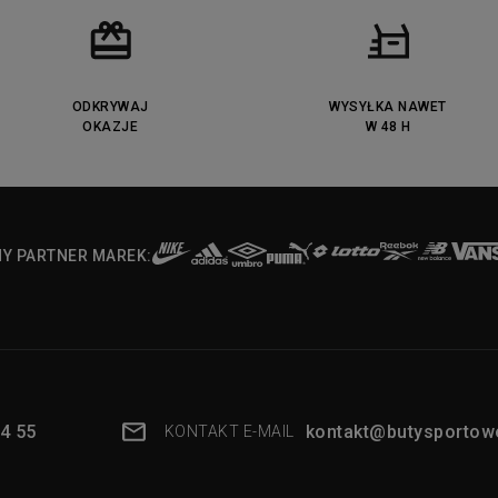
ODKRYWAJ
WYSYŁKA NAWET
OKAZJE
W 48 H
NY PARTNER MAREK:
4 55
kontakt@butysportowe
KONTAKT E-MAIL