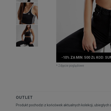
-10% ZA MIN. 500 ZŁ KOD: S
* Zdjęcie poglądowe
OUTLET
Produkt pochodzi z końcówek aktualnych kolekcji, ubiegłych 