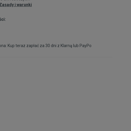
Zasady i warunki
ci:
na: Kup teraz zapłać za 30 dni z
Klarną
lub
PayPo