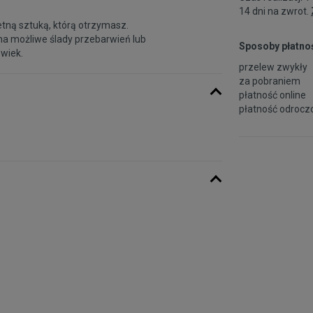
14 dni na zwrot.
etną sztuką, którą otrzymasz.
na możliwe ślady przebarwień lub
Sposoby płatnoś
 wiek.
przelew zwykły
za pobraniem
płatność online
płatność odroczo