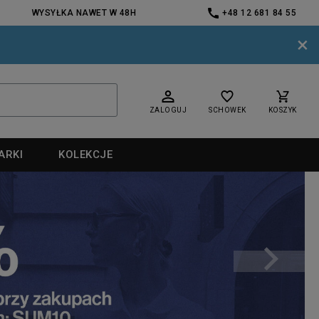
WYSYŁKA NAWET W 48H
+48 12 681 84 55
×
ZALOGUJ
SCHOWEK
KOSZYK
ARKI
KOLEKCJE
nd
nd