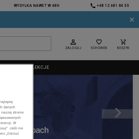
WYSYŁKA NAWET W 48H
+48 12 681 84 55
×
ZALOGUJ
SCHOWEK
KOSZYK
ARKI
KOLEKCJE
ajlepiej
ch danych
nd
 naszej stronie
 dopasowanych
erencji. W
suj”. Jeśli nie
ierz „Odrzuć