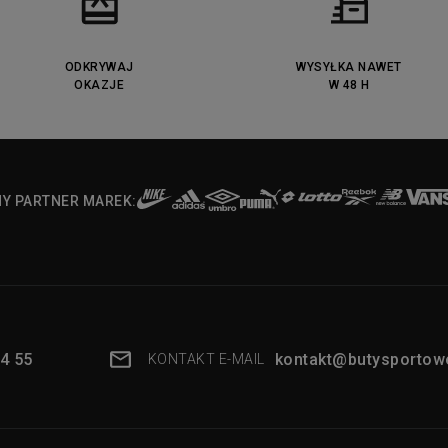
ODKRYWAJ
WYSYŁKA NAWET
OKAZJE
W 48 H
NY PARTNER MAREK:
4 55
kontakt@butysportowe
KONTAKT E-MAIL