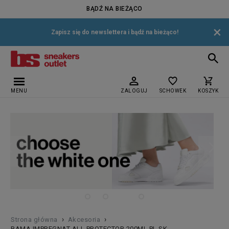
BĄDŹ NA BIEŻĄCO
×
Zapisz się do newslettera i bądź na bieżąco!
MENU
ZALOGUJ
SCHOWEK
KOSZYK
›
›
Strona główna
Akcesoria
BAMA IMPREGNAT ALL PROTECTOR 200ML PL SK