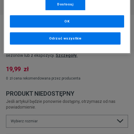
Dostosuj
* Zdjęcie poglądowe
OK
BAMA IMPREGNAT ALL PROTECTOR 200ML
PL SK
Odrzuć wszystkie
Produkt pochodzi z końcówek aktualnych kolekcji, ubiegłych
sezonów lub z ekspozycji.
Szczegóły.
19,99
zł
0
zł
cena rekomendowana przez producenta
PRODUKT NIEDOSTĘPNY
Jeśli artykuł będzie ponownie dostępny, otrzymasz od nas
powiadomienie.
Wybierz rozmiar