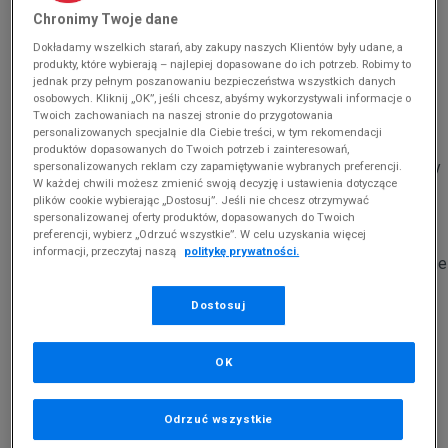
Chronimy Twoje dane
Nie od dziś wiadomo, że dobry trening zaczyna się od
butów
. Bez względu na to, czy ruszasz na przebieżkę,
Dokładamy wszelkich starań, aby zakupy naszych Klientów były udane, a
produkty, które wybierają – najlepiej dopasowane do ich potrzeb. Robimy to
spacer czy może wybierasz aktywność innego rodzaju,
jednak przy pełnym poszanowaniu bezpieczeństwa wszystkich danych
Twoje stopy muszą być dobrze chronione. Modele
osobowych. Kliknij „OK”, jeśli chcesz, abyśmy wykorzystywali informacje o
Twoich zachowaniach na naszej stronie do przygotowania
przewidziane na trening, zaprojektowane przez takich
personalizowanych specjalnie dla Ciebie treści, w tym rekomendacji
gigantów, jak
adidas
czy
Nike
, z pewnością zdadzą
produktów dopasowanych do Twoich potrzeb i zainteresowań,
egzamin. Pytanie brzmi jednak – jak wybrać buty na zimowy
spersonalizowanych reklam czy zapamiętywanie wybranych preferencji.
W każdej chwili możesz zmienić swoją decyzję i ustawienia dotyczące
trening na zewnątrz? Podstawową sprawą, o jaką należy
plików cookie wybierając „Dostosuj”. Jeśli nie chcesz otrzymywać
zadbać, jest ciepło. Zwracamy więc baczniejszą uwagę na
spersonalizowanej oferty produktów, dopasowanych do Twoich
preferencji, wybierz „Odrzuć wszystkie”. W celu uzyskania więcej
jakość wykonania, materiały i sam projekt. Z drugiej strony,
informacji, przeczytaj naszą
politykę prywatności.
obuwie nie powinno być za bardzo zabudowane ani sztywne
– choć niewątpliwie musi odznaczać się większą
Dostosuj
solidnością, by pewnie trzymać nogę. Ogromną rolę,
większą niż zazwyczaj, odrywają więc sznurowadła i język.
Wybierając obuwie na trening zimą zwróć też uwagę na
OK
bieżnik. Powinien być wyrazisty i dbać o przyczepność na
miejskich nawierzchniach. Jaka marka jest w stanie spełnić
Odrzuć wszystkie
tak wysokie wymagania? Na przykład
adidas Terrex