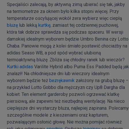
Specjaliści zalecają, by aktywną zimą ubierać się tak, jakby
na termometrze za oknem było kilka stopni więcej. Przy
temperaturze oscylującej wokół zera wybierz więc ciepłą
bluzę
lub lekką
kurtkę
, zamiast tej codziennej puchowej,
która tak dobrze sprawdza się podczas spaceru. W wersji
damskiej idealnym wyborem będzie Umbro Benina czy Lotto
Chaba. Panowie mogą z kolei śmiało postawić chociażby na
adidas Seaso WB, a pod spód wybrać ulubioną
termoaktywną bluzę. Zbliża się chłodny ranek lub wieczór?
Kurtki adidas
Varilite Hybrid albo Puma Ess Padded będą jak
znalazł! Na chłodniejsze dni lub wieczory idealnym
wyborem będzie też
bezrękawnik
założony na grubą bluzę –
na przykład Lotto Gobbo dla mężczyzn czy Up8 Dargha dla
kobiet. Ten element garderoby pozwoli ogrzewać klatkę
piersiową, ale zapewni też niezbędną wentylację. Na nieco
cieplejsze dni wystarczy bluza, najlepiej zapinana. Polecamy
szczególnie modele z kieszeniami oraz kapturem,
pozwalającym osłonić głowę. Nie można pomijać również
roli, jaką odgrywają
spodnie
. Grubsze
legginsy
są dobrym