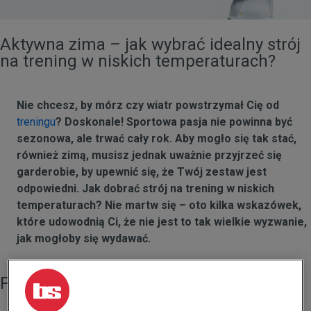
Aktywna zima – jak wybrać idealny strój
na trening w niskich temperaturach?
Nie chcesz, by mórz czy wiatr powstrzymał Cię od
treningu
? Doskonale! Sportowa pasja nie powinna być
sezonowa, ale trwać cały rok. Aby mogło się tak stać,
również zimą, musisz jednak uważnie przyjrzeć się
garderobie, by upewnić się, że Twój zestaw jest
odpowiedni. Jak dobrać strój na trening w niskich
temperaturach? Nie martw się – oto kilka wskazówek,
które udowodnią Ci, że nie jest to tak wielkie wyzwanie,
jak mogłoby się wydawać.
Punkt pierwszy: buty