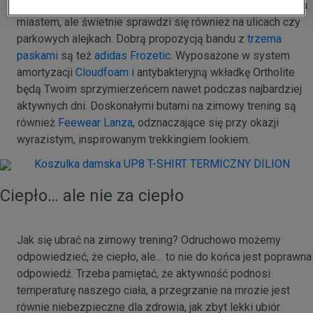
Hyperhiker
to model wprost stworzony do aktywności poza
miastem, ale świetnie sprawdzi się również na ulicach czy
parkowych alejkach. Dobrą propozycją bandu z
trzema
paskami
są też
adidas Frozetic
. Wyposażone w system
amortyzacji
Cloudfoam
i antybakteryjną wkładkę Ortholite
będą Twoim sprzymierzeńcem nawet podczas najbardziej
aktywnych dni. Doskonałymi butami na zimowy trening są
również
Feewear Lanza
, odznaczające się przy okazji
wyrazistym, inspirowanym trekkingiem lookiem.
Ciepło… ale nie za ciepło
Jak się ubrać na zimowy trening? Odruchowo możemy
odpowiedzieć, że ciepło, ale… to nie do końca jest poprawna
odpowiedź. Trzeba pamiętać, że aktywność podnosi
temperaturę naszego ciała, a przegrzanie na mrozie jest
równie niebezpieczne dla zdrowia, jak zbyt lekki ubiór.