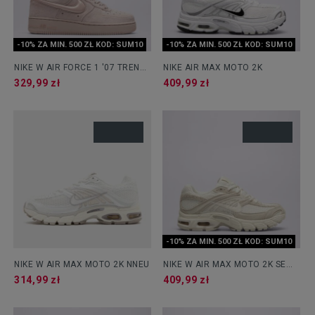
-10% ZA MIN. 500 ZŁ KOD: SUM10
-10% ZA MIN. 500 ZŁ KOD: SUM10
NIKE W AIR FORCE 1 '07 TREND
NIKE AIR MAX MOTO 2K
RM
329,99 zł
409,99 zł
-10% ZA MIN. 500 ZŁ KOD: SUM10
NIKE W AIR MAX MOTO 2K NNEU
NIKE W AIR MAX MOTO 2K SE
SUE
314,99 zł
409,99 zł