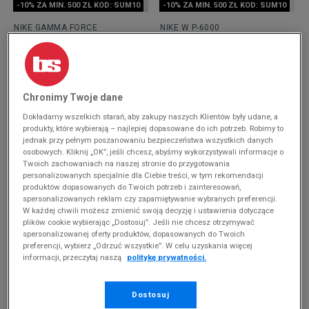
-10% ZA MIN. 500 ZŁ KOD: SUM10
-10% ZA MIN. 500 ZŁ KOD: SUM10
NIKE GAMMA FORCE
NIKE W P-6000
299,99 zł
289,99 zł
Chronimy Twoje dane
Dokładamy wszelkich starań, aby zakupy naszych Klientów były udane, a
produkty, które wybierają – najlepiej dopasowane do ich potrzeb. Robimy to
jednak przy pełnym poszanowaniu bezpieczeństwa wszystkich danych
osobowych. Kliknij „OK”, jeśli chcesz, abyśmy wykorzystywali informacje o
Twoich zachowaniach na naszej stronie do przygotowania
personalizowanych specjalnie dla Ciebie treści, w tym rekomendacji
produktów dopasowanych do Twoich potrzeb i zainteresowań,
spersonalizowanych reklam czy zapamiętywanie wybranych preferencji.
-10% ZA MIN. 500 ZŁ KOD: SUM10
-10% ZA MIN. 500 ZŁ KOD: SUM10
W każdej chwili możesz zmienić swoją decyzję i ustawienia dotyczące
NIKE AIR FORCE 1 '07
NIKE W AIR FORCE 1 '07 TREND
plików cookie wybierając „Dostosuj”. Jeśli nie chcesz otrzymywać
RM
spersonalizowanej oferty produktów, dopasowanych do Twoich
389,99 zł
289,99 zł
preferencji, wybierz „Odrzuć wszystkie”. W celu uzyskania więcej
informacji, przeczytaj naszą
politykę prywatności.
Dostosuj