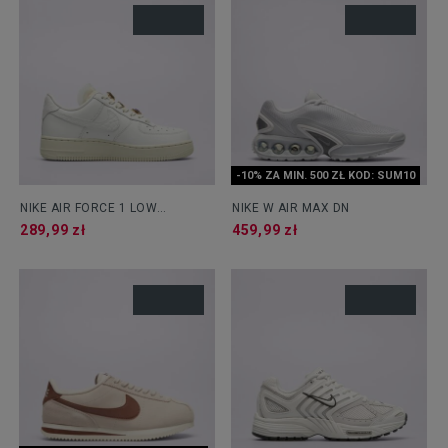
-10% ZA MIN. 500 ZŁ KOD: SUM10
NIKE AIR FORCE 1 LOW
NIKE W AIR MAX DN
PREMIUM
289,99 zł
459,99 zł