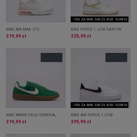
-10% ZA MIN. 500 ZŁ KOD: SUM10
NIKE AIR MAX 270
NIKE FORCE 1 LOW EASYON
219,99 zł
229,99 zł
-10% ZA MIN. 500 ZŁ KOD: SUM10
NIKE WMNS FIELD GENERAL
NIKE AIR FORCE 1 LOW
NSTLG
219,99 zł
339,99 zł