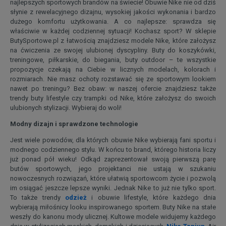
najlepszych sportowych brandów na świecie! Obuwie Nike nie od dziś
słynie z rewelacyjnego dizajnu, wysokiej jakości wykonania i bardzo
dużego komfortu użytkowania. A co najlepsze: sprawdza się
właściwie w każdej codziennej sytuacji! Kochasz sport? W sklepie
ButySportowe.pl z łatwością znajdziesz modele Nike, które założysz
na ćwiczenia ze swojej ulubionej dyscypliny. Buty do koszykówki,
treningowe, piłkarskie, do biegania, buty outdoor – te wszystkie
propozycje czekają na Ciebie w licznych modelach, kolorach i
rozmiarach. Nie masz ochoty rozstawać się ze sportowym lookiem
nawet po treningu? Bez obaw: w naszej ofercie znajdziesz także
trendy buty lifestyle czy trampki od Nike, które założysz do swoich
ulubionych stylizacji. Wybieraj do woli!
Modny dizajn i sprawdzone technologie
Jest wiele powodów, dla których obuwie Nike wybierają fani sportu i
modnego codziennego stylu. W końcu to brand, którego historia liczy
już ponad pół wieku! Odkąd zaprezentował swoją pierwszą parę
butów sportowych, jego projektanci nie ustają w szukaniu
nowoczesnych rozwiązań, które ułatwią sportowcom życie i pozwolą
im osiągać jeszcze lepsze wyniki. Jednak Nike to już nie tylko sport.
To także trendy
odzież
i obuwie lifestyle, które każdego dnia
wybierają miłośnicy looku inspirowanego sportem. Buty Nike na stałe
weszły do kanonu mody ulicznej. Kultowe modele widujemy każdego