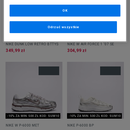
OK
Odrzuć wszystkie
-10% ZA MIN. 500 ZŁ KOD: SUM10
-10% ZA MIN. 500 ZŁ KOD: SUM10
NIKE DUNK LOW RETRO BTTYS
NIKE W AIR FORCE 1 '07 SE
349,99 zł
304,99 zł
-10% ZA MIN. 500 ZŁ KOD: SUM10
-10% ZA MIN. 500 ZŁ KOD: SUM10
NIKE W P-6000 MET
NIKE P-6000 BP