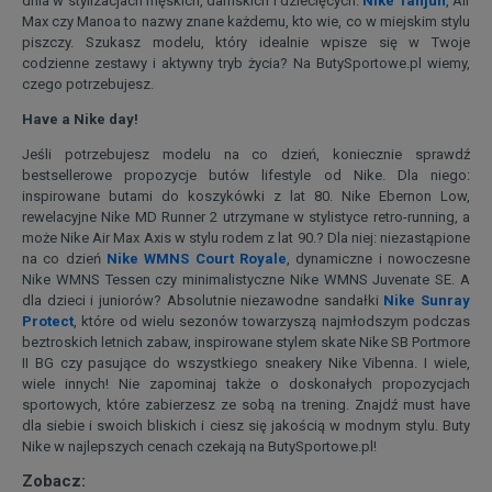
dnia w stylizacjach męskich, damskich i dziecięcych.
Nike Tanjun
, Air
Max czy Manoa to nazwy znane każdemu, kto wie, co w miejskim stylu
piszczy. Szukasz modelu, który idealnie wpisze się w Twoje
codzienne zestawy i aktywny tryb życia? Na ButySportowe.pl wiemy,
czego potrzebujesz.
Have a Nike day!
Jeśli potrzebujesz modelu na co dzień, koniecznie sprawdź
bestsellerowe propozycje butów lifestyle od Nike. Dla niego:
inspirowane butami do koszykówki z lat 80. Nike Ebernon Low,
rewelacyjne Nike MD Runner 2 utrzymane w stylistyce retro-running, a
może Nike Air Max Axis w stylu rodem z lat 90.? Dla niej: niezastąpione
na co dzień
Nike WMNS Court Royale
, dynamiczne i nowoczesne
Nike WMNS Tessen czy minimalistyczne Nike WMNS Juvenate SE. A
dla dzieci i juniorów? Absolutnie niezawodne sandałki
Nike Sunray
Protect
, które od wielu sezonów towarzyszą najmłodszym podczas
beztroskich letnich zabaw, inspirowane stylem skate Nike SB Portmore
II BG czy pasujące do wszystkiego sneakery Nike Vibenna. I wiele,
wiele innych! Nie zapominaj także o doskonałych propozycjach
sportowych, które zabierzesz ze sobą na trening. Znajdź must have
dla siebie i swoich bliskich i ciesz się jakością w modnym stylu. Buty
Nike w najlepszych cenach czekają na ButySportowe.pl!
Zobacz: