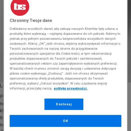
Chronimy Twoje dane
Dokładamy wszelkich starań, aby zakupy naszych Klientów były udane, a
produkty, które wybierają – najlepiej dopasowane do ich potrzeb. Robimy to
jednak przy pełnym poszanowaniu bezpieczeństwa wszystkich danych
osobowych. Kliknij „OK”, jeśli chcesz, abyśmy wykorzystywali informacje o
Twoich zachowaniach na naszej stronie do przygotowania
personalizowanych specjalnie dla Ciebie treści, w tym rekomendacji
produktów dopasowanych do Twoich potrzeb i zainteresowań,
spersonalizowanych reklam czy zapamiętywanie wybranych preferencji.
W każdej chwili możesz zmienić swoją decyzję i ustawienia dotyczące
plików cookie wybierając „Dostosuj”. Jeśli nie chcesz otrzymywać
spersonalizowanej oferty produktów, dopasowanych do Twoich
preferencji, wybierz „Odrzuć wszystkie”. W celu uzyskania więcej
Lotto Freeride AMF
informacji, przeczytaj naszą
politykę prywatności.
Pierwsza pozycja w zestawieniu to model Freeride AMF, czyli
nowoczesna sylwetka z przewiewnego materiału tekstylnego,
Dostosuj
który bez problemu dopasowuje się do stopy, dobrze ją
trzymając i zapewniając jej optymalny poziom stabilizacji. Buty
OK
nadają się dla biegaczy biegających zarówno na krótkich, jak i