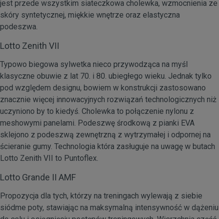
jest przede wszystkim siateczkowa cholewka, wzmocnienia ze
skóry syntetycznej, miękkie wnętrze oraz elastyczna
podeszwa.
Lotto Zenith VII
Typowo biegowa sylwetka nieco przywodząca na myśl
klasyczne obuwie z lat 70. i 80. ubiegłego wieku. Jednak tylko
pod względem designu, bowiem w konstrukcji zastosowano
znacznie więcej innowacyjnych rozwiązań technologicznych niż
uczyniono by to kiedyś. Cholewka to połączenie nylonu z
meshowymi panelami. Podeszwę środkową z pianki EVA
sklejono z podeszwą zewnętrzną z wytrzymałej i odpornej na
ścieranie gumy. Technologia która zasługuje na uwagę w butach
Lotto Zenith VII to Puntoflex.
Lotto Grande II AMF
Propozycja dla tych, którzy na treningach wylewają z siebie
siódme poty, stawiając na maksymalną intensywność w dążeniu