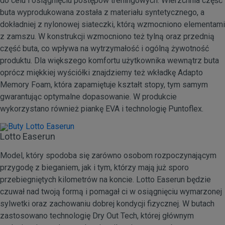
do celu i osiągnięciu postępów treningowych. Wierzchnia część
buta wyprodukowana została z materiału syntetycznego, a
dokładniej z nylonowej siateczki, którą wzmocniono elementami
z zamszu. W konstrukcji wzmocniono też tylną oraz przednią
część buta, co wpływa na wytrzymałość i ogólną żywotność
produktu. Dla większego komfortu użytkownika wewnątrz buta
oprócz miękkiej wyściółki znajdziemy też wkładkę Adapto
Memory Foam, która zapamiętuje kształt stopy, tym samym
gwarantując optymalne dopasowanie. W produkcie
wykorzystano również piankę EVA i technologię Puntoflex.
Lotto Easerun
Model, który spodoba się zarówno osobom rozpoczynającym
przygodę z bieganiem, jak i tym, którzy mają już sporo
przebiegniętych kilometrów na koncie. Lotto Easerun będzie
czuwał nad twoją formą i pomagał ci w osiągnięciu wymarzonej
sylwetki oraz zachowaniu dobrej kondycji fizycznej. W butach
zastosowano technologię Dry Out Tech, której głównym