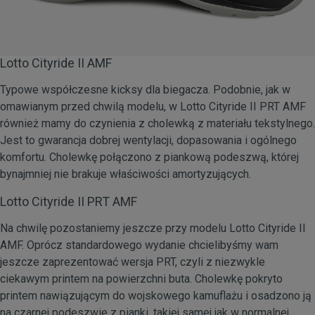
Lotto Cityride II AMF
Typowe współczesne kicksy dla biegacza. Podobnie, jak w
omawianym przed chwilą modelu, w Lotto Cityride II PRT AMF
również mamy do czynienia z cholewką z materiału tekstylnego.
Jest to gwarancja dobrej wentylacji, dopasowania i ogólnego
komfortu. Cholewkę połączono z piankową podeszwą, której
bynajmniej nie brakuje właściwości amortyzujących.
Lotto Cityride II PRT AMF
Na chwilę pozostaniemy jeszcze przy modelu Lotto Cityride II
AMF. Oprócz standardowego wydanie chcielibyśmy wam
jeszcze zaprezentować wersja PRT, czyli z niezwykle
ciekawym printem na powierzchni buta. Cholewkę pokryto
printem nawiązującym do wojskowego kamuflażu i osadzono ją
na czarnej podeszwie z pianki, takiej samej jak w normalnej