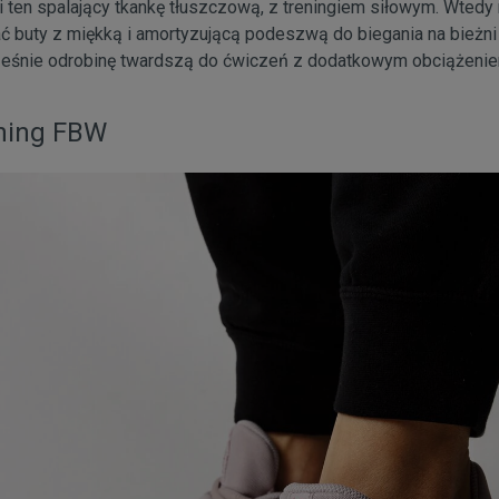
yli ten spalający tkankę tłuszczową, z treningiem siłowym. Wtedy
ć buty z miękką i amortyzującą podeszwą do biegania na bieżni
cześnie odrobinę twardszą do ćwiczeń z dodatkowym obciążenie
ning FBW