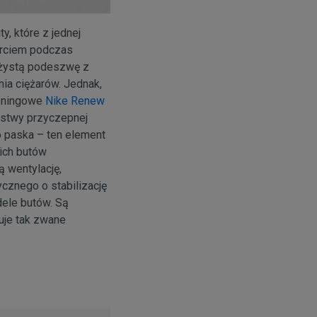
y, które z jednej
arciem podczas
rężystą podeszwę z
a ciężarów. Jednak,
reningowe
Nike Renew
rstwy przyczepnej
 paska – ten element
ich butów
 wentylację,
cznego o stabilizację
dele butów. Są
uje tak zwane