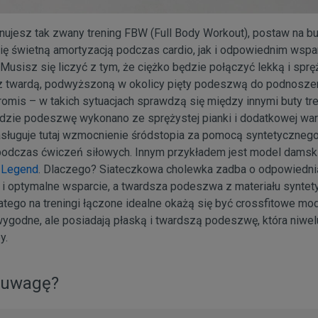
onujesz tak zwany trening FBW (Full Body Workout), postaw na but
ię świetną amortyzacją podczas cardio, jak i odpowiednim wsp
Musisz się liczyć z tym, że ciężko będzie połączyć lekką i sp
 twardą, podwyższoną w okolicy pięty podeszwą do podnoszeni
romis – w takich sytuacjach sprawdzą się między innymi buty t
gdzie podeszwę wykonano ze sprężystej pianki i dodatkowej wa
sługuje tutaj wzmocnienie śródstopia za pomocą syntetycznego
podczas ćwiczeń siłowych. Innym przykładem jest model damsk
 Legend
. Dlaczego? Siateczkowa cholewka zadba o odpowiednią
i optymalne wsparcie, a twardsza podeszwa z materiału syntety
atego na treningi łączone idealne okażą się być crossfitowe mo
wygodne, ale posiadają płaską i twardszą podeszwę, która niwel
y.
 uwagę?