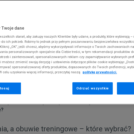
 Slipstream
38
i
i
kie sneakersy
Dickies
Crocs
Fila
The North Face
Reebok
Old Skool
38,5
gnacja obuwia
rki
Fila
DC
Jordan
Tommy Hilfiger
Umbro
ODZIEŻ
 SK8-HI
ki zimowe
gnacja obuwia
Hoodrich
Dickies
Lacoste
Timberland
Supply & Dema
 Twoje dane
XS
nstock Arizona
iczki i szaliki
ki zimowe
Jordan
Ellesse
McKenzie
Vans
The North Face
zelkich starań, aby zakupy naszych Klientów były udane, a produkty, które wybierają – n
S
erland 6
do ich potrzeb. Robimy to jednak przy pełnym poszanowaniu bezpieczeństwa wszystki
iczki i szaliki
Lacoste
Fila
New Balance
Timberland
liknij „OK”, jeśli chcesz, abyśmy wykorzystywali informacje o Twoich zachowaniach na
M
rland Field Trekker
wania personalizowanych specjalnie dla Ciebie treści, w tym rekomendacji produktów
Levi's
Hoodrich
New Era
Under Armour
otrzeb i zainteresowań, spersonalizowanych reklam czy zapamiętywanie wybranych pref
rland Euro Sprint
siłownię?
New Balance
Helly Hansen
Nike
Vans
i możesz zmienić swoją decyzję i ustawienia dotyczące plików cookie wybierając „Dosto
ymywać spersonalizowanej oferty produktów, dopasowanych do Twoich preferencji, wyb
New Era
Jordan
Puma
W celu uzyskania więcej informacji, przeczytaj naszą
politykę prywatności.
Nike
Lacoste
Reebok
anach zacząć swoją przygodę z siłownią, a może już jesteś
ględu na to, czy jesteś początkującym fanem ćwiczeń czy p
Puma
Levi's
Umbro
tosuj
Odrzuć wszystkie
 że każdy
trening
wymaga odpowiedniego przygotowania. Ob
owych elementów jest odpowiedni strój i obuwie na siłowni
ę?
nia, a obuwie treningowe – które wybrać?