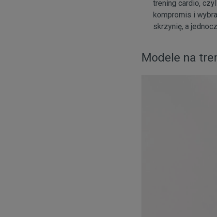
trening cardio, cz
kompromis i wybra
skrzynię, a jedno
Modele na tre