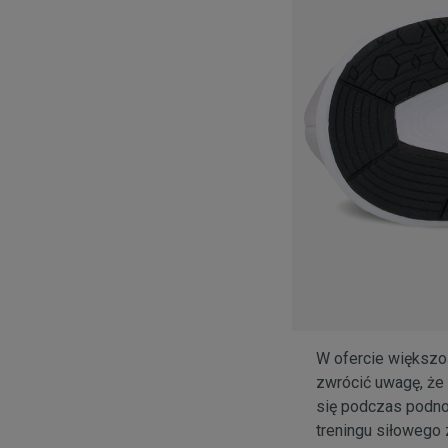
W ofercie większo
zwrócić uwagę, że 
się podczas podno
treningu siłowego z