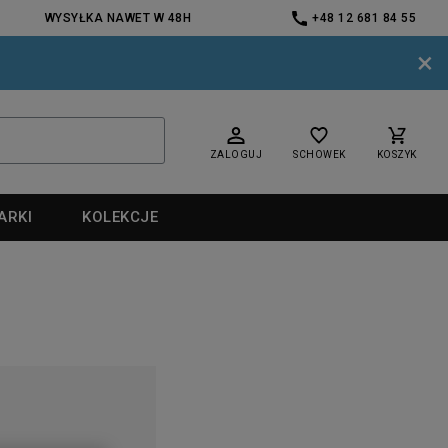
WYSYŁKA NAWET W 48H
+48 12 681 84 55
×
ZALOGUJ
SCHOWEK
KOSZYK
ARKI
KOLEKCJE
nd
nd