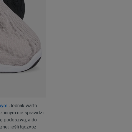
wym
. Jednak warto
e, innym nie sprawdzi
nną podeszwą, a do
nej, jeśli łączysz