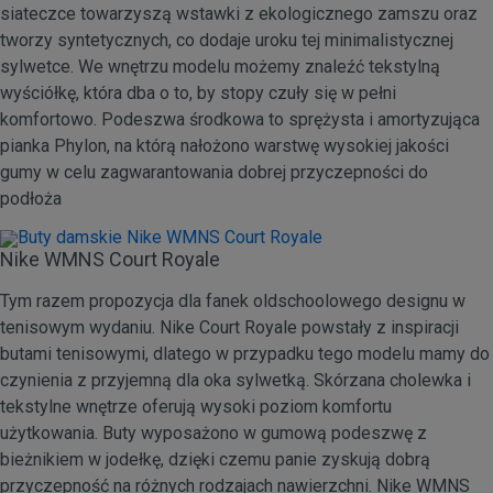
siateczce towarzyszą wstawki z ekologicznego zamszu oraz
tworzy syntetycznych, co dodaje uroku tej minimalistycznej
sylwetce. We wnętrzu modelu możemy znaleźć tekstylną
wyściółkę, która dba o to, by stopy czuły się w pełni
komfortowo. Podeszwa środkowa to sprężysta i amortyzująca
pianka Phylon, na którą nałożono warstwę wysokiej jakości
gumy w celu zagwarantowania dobrej przyczepności do
podłoża
Nike WMNS Court Royale
Tym razem propozycja dla fanek oldschoolowego designu w
tenisowym wydaniu. Nike Court Royale powstały z inspiracji
butami tenisowymi, dlatego w przypadku tego modelu mamy do
czynienia z przyjemną dla oka sylwetką. Skórzana cholewka i
tekstylne wnętrze oferują wysoki poziom komfortu
użytkowania. Buty wyposażono w gumową podeszwę z
bieżnikiem w jodełkę, dzięki czemu panie zyskują dobrą
przyczepność na różnych rodzajach nawierzchni. Nike WMNS