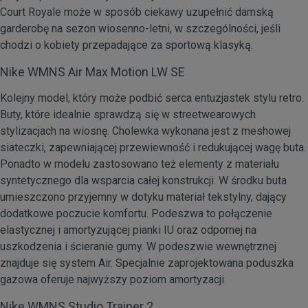
Court Royale może w sposób ciekawy uzupełnić damską
garderobę na sezon wiosenno-letni, w szczególności, jeśli
chodzi o kobiety przepadające za sportową klasyką.
Nike WMNS Air Max Motion LW SE
Kolejny model, który może podbić serca entuzjastek stylu retro.
Buty, które idealnie sprawdzą się w streetwearowych
stylizacjach na wiosnę. Cholewka wykonana jest z meshowej
siateczki, zapewniającej przewiewność i redukującej wagę buta.
Ponadto w modelu zastosowano też elementy z materiału
syntetycznego dla wsparcia całej konstrukcji. W środku buta
umieszczono przyjemny w dotyku materiał tekstylny, dający
dodatkowe poczucie komfortu. Podeszwa to połączenie
elastycznej i amortyzującej pianki IU oraz odpornej na
uszkodzenia i ścieranie gumy. W podeszwie wewnętrznej
znajduje się system Air. Specjalnie zaprojektowana poduszka
gazowa oferuje najwyższy poziom amortyzacji.
Nike WMNS Studio Trainer 2