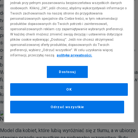
jednak przy pełnym poszanowaniu bezpieczeństwa wszystkich danych
materiałów tekstylnych. Dopracowana w każdy calu sylwetka
osobowych. Kliknij „OK”, jeśli chcesz, abyśmy wykorzystywali informacje o
dobrze dopasowuje się do stopy, a wykorzystane w projekcie
Twoich zachowaniach na naszej stronie do przygotowania
personalizowanych specjalnie dla Ciebie treści, w tym rekomendacji
tworzywa oferują maksimum wentylacji, która jest niezbędna w
produktów dopasowanych do Twoich potrzeb i zainteresowań,
czasie cieplejszych dni. Podeszwa środkowa to stosowana
spersonalizowanych reklam czy zapamiętywanie wybranych preferencji.
W każdej chwili możesz zmienić swoją decyzję i ustawienia dotyczące
przez wielu producentów sportowego obuwia pianka EVA o
plików cookie wybierając „Dostosuj”. Jeśli nie chcesz otrzymywać
silnych właściwościach amortyzujących, co przekłada się na
spersonalizowanej oferty produktów, dopasowanych do Twoich
ogólny komfort użytkowania. Podeszwę zewnętrzną wykonano
preferencji, wybierz „Odrzuć wszystkie”. W celu uzyskania więcej
informacji, przeczytaj naszą
politykę prywatności.
z wysokiej jakości gumy, a profesjonalnie zaprojektowany
bieżnik gwarantuje najlepszą przyczepność do podłoża. Nike
WMNS MD Runner 2 to produkt ciekawy nie tylko ze względu na
Dostosuj
funkcjonalność, ale również z uwagi design. Buty dostępne są w
szerokiej gamie wariantów kolorystycznych, dzięki czemu
OK
każda przedstawicielka płci pięknej może uzupełnić swoją
wiosenną garderobę o model w ulubionym kolorze.
Odrzuć wszystkie
Nike W Air Max Motion LW Print
Model dla kobiet, które lubią wyróżniać się z tłumu, a w ubiorze
stawiają przede wszystkim na niebanalne wzornictwo. Buty