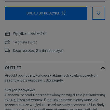
ONE SIZE
DODAJ DO KOSZYKA
Wysyłka nawet w 48h
14 dni na zwrot
Czas realizacji 2-5 dni roboczych
OUTLET
Produkt pochodzi z końcówek aktualnych kolekcji, ubiegłych
sezonów lub z ekspozycji.
Szczegóły.
*Zdjęcie poglądowe
Oznacza, że produkt przedstawiony na zdjęciu nie jest konkretną
sztuką, którą otrzymasz. Produkty są nowe, nieużywane, ale
przecenione ze względu na możliwe ślady przebarwień lub ślady
pochodzące z
ekspozycji powystawowej
oraz na swój wiek.