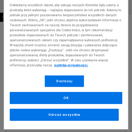
Dokładamy wszelkich starań, aby zakupy naszych Klientów były udane, a
produkty, które wybierają – najlepiej dopasowane do ich potrzeb. Robimy to
jednak przy pełnym poszanowaniu bezpieczeństwa wszystkich danych
-10% ZA MIN. 500 ZŁ KOD: SUM10
* Zdjęcie poglądowe
osobowych. Kliknij „OK”, jeśli chcesz, abyśmy wykorzystywali informacje o
Twoich zachowaniach na naszej stronie do przygotowania
personalizowanych specjalnie dla Ciebie treści, w tym rekomendacji
CALVIN KLEIN TOREBKA RE-LOCK CONV
produktów dopasowanych do Twoich potrzeb i zainteresowań,
SHOULDER BAG SHINY
spersonalizowanych reklam czy zapamiętywanie wybranych preferencji.
W każdej chwili możesz zmienić swoją decyzję i ustawienia dotyczące
Produkt pochodzi z końcówek aktualnych kolekcji, ubiegłych
plików cookie wybierając „Dostosuj”. Jeśli nie chcesz otrzymywać
sezonów lub z ekspozycji.
Szczegóły.
spersonalizowanej oferty produktów, dopasowanych do Twoich
preferencji, wybierz „Odrzuć wszystkie”. W celu uzyskania więcej
informacji, przeczytaj naszą
politykę prywatności.
559,99
zł
559,99
zł
cena rekomendowana przez producenta
Dostosuj
Kolor:
bordowy
OK
Odrzuć wszystkie
ONE SIZE