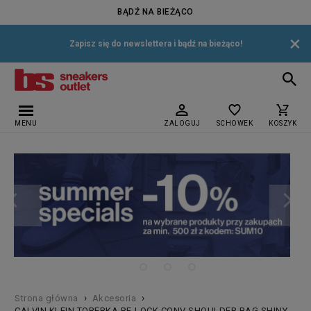
BĄDŹ NA BIEŻĄCO
×
Zapisz się do newslettera i bądź na bieżąco!
MENU
ZALOGUJ
SCHOWEK
KOSZYK
›
›
Strona główna
Akcesoria
CALVIN KLEIN TOREBKA RE-LOCK CONV SHOULDER BAG SHINY