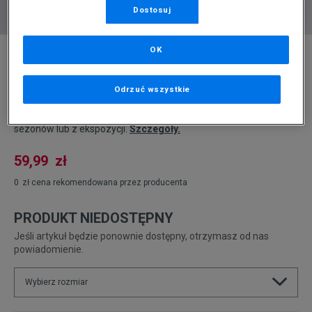
Dostosuj
* Zdjęcie poglądowe
OK
CHAMPION BLUZA Z KAPTUREM HOODED
SWEATSHIRT
Odrzuć wszystkie
Produkt pochodzi z końcówek aktualnych kolekcji, ubiegłych
sezonów lub z ekspozycji.
Szczegóły.
59,99
zł
0
zł
cena rekomendowana przez producenta
PRODUKT NIEDOSTĘPNY
Jeśli artykuł będzie ponownie dostępny, otrzymasz od nas
powiadomienie.
Wybierz rozmiar