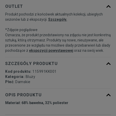
Powiadom o
XS
OUTLET
dostępności
Produkt pochodzi z końcówek aktualnych kolekcji, ubiegłych
sezonów lub z ekspozycji.
Szczegóły.
Powiadom o
S
dostępności
*Zdjęcie poglądowe
Oznacza, że produkt przedstawiony na zdjęciu nie jest konkretną
Powiadom o
sztuką, którą otrzymasz. Produkty są nowe, nieużywane, ale
M
dostępności
przecenione ze względu na możliwe ślady przebarwień lub ślady
pochodzące z
ekspozycji powystawowej
oraz na swój wiek.
Powiadom o
L
dostępności
SZCZEGÓŁY PRODUKTU
Kod produktu:
115991KK001
Kategoria:
Bluzy
Płeć:
Damskie
OPIS PRODUKTU
Materiał: 68% bawełna, 32% poliester