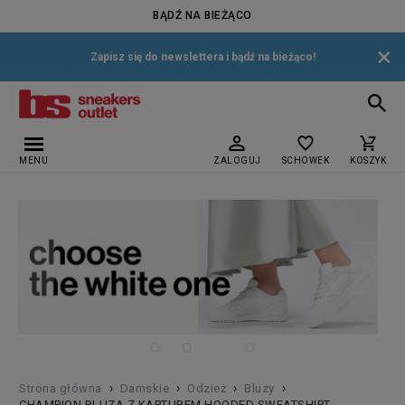
BĄDŹ NA BIEŻĄCO
×
Zapisz się do newslettera i bądź na bieżąco!
MENU
ZALOGUJ
SCHOWEK
KOSZYK
›
›
›
›
Strona główna
Damskie
Odzież
Bluzy
CHAMPION BLUZA Z KAPTUREM HOODED SWEATSHIRT