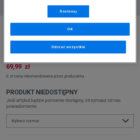
Dostosuj
* Zdjęcie poglądowe
OK
CHAMPION CZAPKA UNISEX KNITTED CAP
Produkt pochodzi z końcówek aktualnych kolekcji, ubiegłych
Odrzuć wszystkie
sezonów lub z ekspozycji.
Szczegóły.
69,99
zł
0
zł
cena rekomendowana przez producenta
PRODUKT NIEDOSTĘPNY
Jeśli artykuł będzie ponownie dostępny, otrzymasz od nas
powiadomienie.
Wybierz rozmiar
ONE SIZE
Powiadom o dostępności