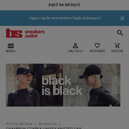
BĄDŹ NA BIEŻĄCO
×
Zapisz się do newslettera i bądź na bieżąco!
MENU
ZALOGUJ
SCHOWEK
KOSZYK
›
›
Strona główna
Akcesoria
CHAMPION CZAPKA UNISEX KNITTED CAP