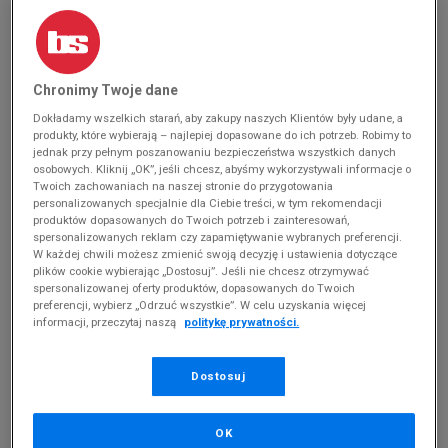
MĘSKIE CHAMPION JOHNNY MID
(
0
)
Produkty pochodzą z końcówek aktualnych
Chronimy Twoje dane
kolekcji, ubiegłych sezonów lub z ekspozycji.
Dokładamy wszelkich starań, aby zakupy naszych Klientów były udane, a
Szczegóły.
produkty, które wybierają – najlepiej dopasowane do ich potrzeb. Robimy to
jednak przy pełnym poszanowaniu bezpieczeństwa wszystkich danych
osobowych. Kliknij „OK”, jeśli chcesz, abyśmy wykorzystywali informacje o
Zmień treść wyszukiwanej frazy.
Twoich zachowaniach na naszej stronie do przygotowania
Spróbuj użyć mniejszej ilości filtrów (usuń mniej
personalizowanych specjalnie dla Ciebie treści, w tym rekomendacji
istotne).
produktów dopasowanych do Twoich potrzeb i zainteresowań,
spersonalizowanych reklam czy zapamiętywanie wybranych preferencji.
W każdej chwili możesz zmienić swoją decyzję i ustawienia dotyczące
Powrót do sklepu
plików cookie wybierając „Dostosuj”. Jeśli nie chcesz otrzymywać
spersonalizowanej oferty produktów, dopasowanych do Twoich
preferencji, wybierz „Odrzuć wszystkie”. W celu uzyskania więcej
informacji, przeczytaj naszą
politykę prywatności.
100 lat tradycji i stylu
Dostosuj
Swobodny styl to Twój znak rozpoznawczy? Na co dzień
wybierasz zestawy w stylu sporty, które nie tylko wpisują się
OK
w obowiązujące trendy, ale też gwarantują Ci maksimum