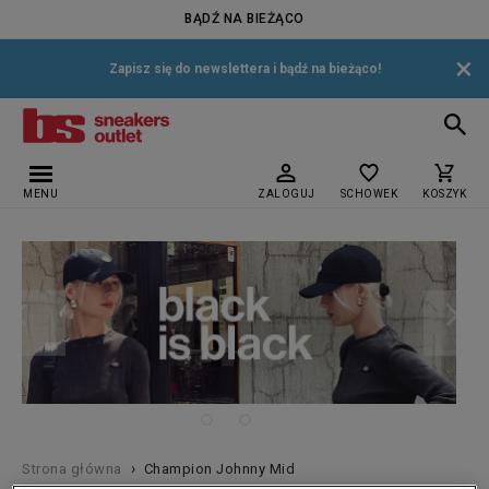
BĄDŹ NA BIEŻĄCO
×
Zapisz się do newslettera i bądź na bieżąco!
MENU
ZALOGUJ
SCHOWEK
KOSZYK
›
Strona główna
Champion Johnny Mid