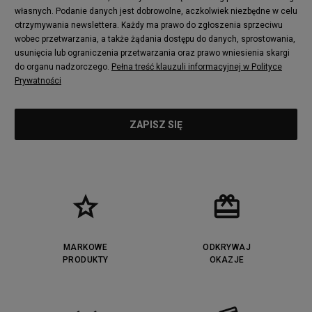
sneakersów dla mężczyzn wybierzesz dla siebie? Jeżeli
własnych. Podanie danych jest dobrowolne, aczkolwiek niezbędne w celu
wciąż masz wątpliwości, to chwilę się zastanów, a później jak
otrzymywania newslettera. Każdy ma prawo do zgłoszenia sprzeciwu
najszybciej wróć do nas na zakupy!
wobec przetwarzania, a także żądania dostępu do danych, sprostowania,
usunięcia lub ograniczenia przetwarzania oraz prawo wniesienia skargi
do organu nadzorczego.
Pełna treść klauzuli informacyjnej w Polityce
Prywatności
MARKOWE
ODKRYWAJ
PRODUKTY
OKAZJE