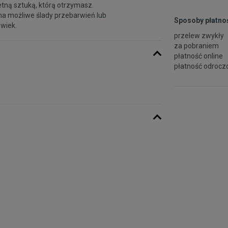
etną sztuką, którą otrzymasz.
na możliwe ślady przebarwień lub
Sposoby płatnoś
 wiek.
przelew zwykły
za pobraniem
płatność online
płatność odroczo