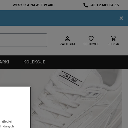
WYSYŁKA NAWET W 48H
+48 12 681 84 55
×
ZALOGUJ
SCHOWEK
KOSZYK
ARKI
KOLEKCJE
nd
ajlepiej
ch danych
nd