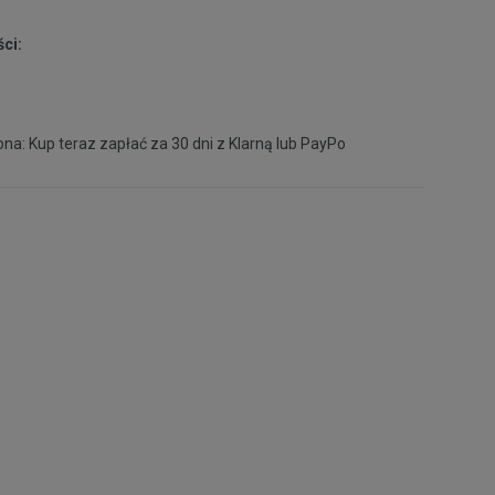
ci:
na: Kup teraz zapłać za 30 dni z
Klarną
lub
PayPo