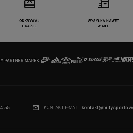
ODKRYWAJ
WYSYŁKA NAWET
OKAZJE
W 48 H
NY PARTNER MAREK:
4 55
kontakt@butysportowe
KONTAKT E-MAIL