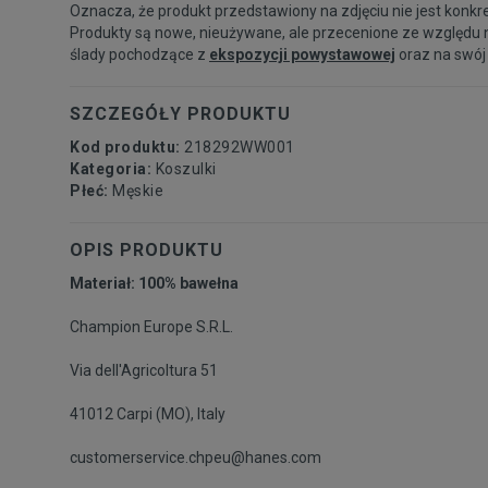
Oznacza, że produkt przedstawiony na zdjęciu nie jest konkr
Produkty są nowe, nieużywane, ale przecenione ze względu 
ślady pochodzące z
ekspozycji powystawowej
oraz na swój
SZCZEGÓŁY PRODUKTU
Kod produktu:
218292WW001
Kategoria:
Koszulki
Płeć:
Męskie
OPIS PRODUKTU
Materiał: 100% bawełna
Champion Europe S.R.L.
Via dell'Agricoltura 51
41012 Carpi (MO), Italy
customerservice.chpeu@hanes.com