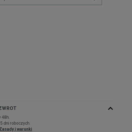
Powiadom o
S
dostępności
Powiadom o
M
dostępności
Powiadom o
L
dostępności
Powiadom o
XL
dostępności
 ZWROT
 48h.
-5 dni roboczych.
Zasady i warunki