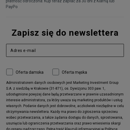
płatność odroczona: Kup teraz zapłać za 30 dni z
Klarną
lub
PayPo
Zapisz się do newslettera
Oferta damska
Oferta męska
Administratorem danych osobowych jest Marketing Investment Group
S.A. z siedzibą w Krakowie (31-871), os. Dywizjonu 303 paw. 1,
udostępnione powyżej dane będą przetwarzane w prawnie uzasadnionym
interesie administratora, za który uważa się marketing produktów i usług
własnych. Podanie danych jest dobrowolne, aczkolwiek niezbędne w celu
otrzymywania newslettera. Każdy ma prawo do zgłoszenia sprzeciwu
wobec przetwarzania, a także żądania dostępu do danych, sprostowania,
usunięcia lub ograniczenia przetwarzania oraz prawo wniesienia skargi
do organu nadzorczego.
Pełna treść klauzuli informacyjnej w Polityce