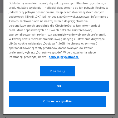
Dokładamy wszelkich starań, aby zakupy naszych Klientów były udane, a
produkty, które wybierają – najlepiej dopasowane do ich potrzeb. Robimy to
jednak przy pełnym poszanowaniu bezpieczeństwa wszystkich danych
osobowych. Kliknij „OK”, jeśli chcesz, abyśmy wykorzystywali informacje o
* Zdjęcie poglądowe
Twoich zachowaniach na naszej stronie do przygotowania
personalizowanych specjalnie dla Ciebie treści, w tym rekomendacji
CHAMPION T-SHIRT CREWNECK T-SHIRT
produktów dopasowanych do Twoich potrzeb i zainteresowań,
spersonalizowanych reklam czy zapamiętywanie wybranych preferencji.
Produkt pochodzi z końcówek aktualnych kolekcji, ubiegłych
W każdej chwili możesz zmienić swoją decyzję i ustawienia dotyczące
plików cookie wybierając „Dostosuj”. Jeśli nie chcesz otrzymywać
sezonów lub z ekspozycji.
Szczegóły.
spersonalizowanej oferty produktów, dopasowanych do Twoich
preferencji, wybierz „Odrzuć wszystkie”. W celu uzyskania więcej
44,99
zł
informacji, przeczytaj naszą
politykę prywatności.
0
zł
cena rekomendowana przez producenta
Dostosuj
OK
PRODUKT NIEDOSTĘPNY
Odrzuć wszystkie
Jeśli artykuł będzie ponownie dostępny, otrzymasz od nas
powiadomienie.