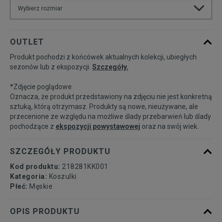
Wybierz rozmiar
Powiadom o
SET6
OUTLET
dostępności
Produkt pochodzi z końcówek aktualnych kolekcji, ubiegłych
sezonów lub z ekspozycji.
Szczegóły.
Powiadom o
S
dostępności
*Zdjęcie poglądowe
Oznacza, że produkt przedstawiony na zdjęciu nie jest konkretną
Powiadom o
sztuką, którą otrzymasz. Produkty są nowe, nieużywane, ale
M
dostępności
przecenione ze względu na możliwe ślady przebarwień lub ślady
pochodzące z
ekspozycji powystawowej
oraz na swój wiek.
Powiadom o
L
dostępności
SZCZEGÓŁY PRODUKTU
Kod produktu:
218281KK001
Powiadom o
XL
Kategoria:
Koszulki
dostępności
Płeć:
Męskie
Powiadom o
OPIS PRODUKTU
XXL
dostępności