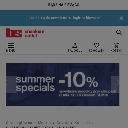
BĄDŹ NA BIEŻĄCO
×
Zapisz się do newslettera i bądź na bieżąco!
MENU
ZALOGUJ
SCHOWEK
KOSZYK
›
›
›
›
Strona główna
Męskie
Odzież
Koszulki
CHAMPION T-SHIRT CREWNECK T-SHIRT