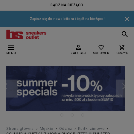
BĄDŹ NA BIEŻĄCO
×
Zapisz się do newslettera i bądź na bieżąco!
MENU
ZALOGUJ
SCHOWEK
KOSZYK
›
›
›
›
Strona główna
Męskie
Odzież
Kurtki zimowe
COLUMBIA KURTKA ZIMOWA BUCK BUTTE™ INSULATED