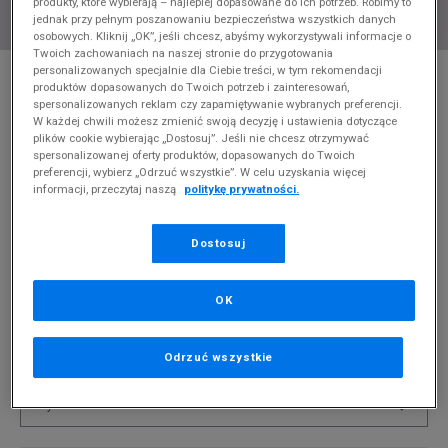
produkty, które wybierają – najlepiej dopasowane do ich potrzeb. Robimy to
jednak przy pełnym poszanowaniu bezpieczeństwa wszystkich danych
osobowych. Kliknij „OK”, jeśli chcesz, abyśmy wykorzystywali informacje o
Twoich zachowaniach na naszej stronie do przygotowania
* Zdjęcie poglądowe
personalizowanych specjalnie dla Ciebie treści, w tym rekomendacji
produktów dopasowanych do Twoich potrzeb i zainteresowań,
COLUMBIA KURTKA ZIMOWA BUCK BUTTE™
spersonalizowanych reklam czy zapamiętywanie wybranych preferencji.
INSULATED
W każdej chwili możesz zmienić swoją decyzję i ustawienia dotyczące
plików cookie wybierając „Dostosuj”. Jeśli nie chcesz otrzymywać
spersonalizowanej oferty produktów, dopasowanych do Twoich
Produkt pochodzi z końcówek aktualnych kolekcji, ubiegłych
preferencji, wybierz „Odrzuć wszystkie”. W celu uzyskania więcej
sezonów lub z ekspozycji.
Szczegóły.
informacji, przeczytaj naszą
politykę prywatności.
709,99
zł
Dostosuj
0
zł
cena rekomendowana przez producenta
OK
PRODUKT NIEDOSTĘPNY
Jeśli artykuł będzie ponownie dostępny, otrzymasz od nas
powiadomienie.
Odrzuć wszystkie
Wybierz rozmiar