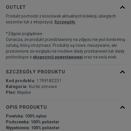
Powiadom o
M
OUTLET
dostępności
Produkt pochodzi z końcówek aktualnych kolekcji, ubiegłych
sezonów lub z ekspozycji.
Szczegóły.
Powiadom o
L
dostępności
*Zdjęcie poglądowe
Oznacza, że produkt przedstawiony na zdjęciu nie jest konkretną
Powiadom o
sztuką, którą otrzymasz. Produkty są nowe, nieużywane, ale
XL
dostępności
przecenione ze względu na możliwe ślady przebarwień lub ślady
pochodzące z
ekspozycji powystawowej
oraz na swój wiek.
Powiadom o
XXL
dostępności
SZCZEGÓŁY PRODUKTU
Kod produktu:
1799182231
Kategoria:
Kurtki zimowe
Płeć:
Męskie
OPIS PRODUKTU
Powłoka: 100% nylon
Podszewka: 100% poliester
Wypełnienie: 100% poliester