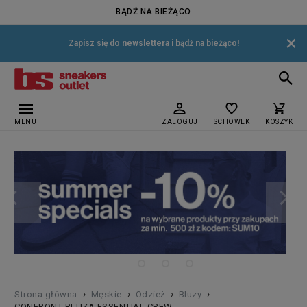
BĄDŹ NA BIEŻĄCO
×
Zapisz się do newslettera i bądź na bieżąco!
MENU
ZALOGUJ
SCHOWEK
KOSZYK
›
›
›
›
Strona główna
Męskie
Odzież
Bluzy
CONFRONT BLUZA ESSENTIAL CREW