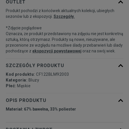
OUTLET
dostępności
Produkt pochodzi z końcówek aktualnych kolekcji, ubiegłych
sezonów lub z ekspozycji.
Szczegóły.
Powiadom o
M
dostępności
*Zdjęcie poglądowe
Oznacza, że produkt przedstawiony na zdjęciu nie jest konkretną
Powiadom o
sztuką, którą otrzymasz. Produkty są nowe, nieużywane, ale
L
dostępności
przecenione ze względu na możliwe ślady przebarwień lub ślady
pochodzące z
ekspozycji powystawowej
oraz na swój wiek.
Powiadom o
XL
dostępności
SZCZEGÓŁY PRODUKTU
Kod produktu:
CF122BLM92003
Kategoria:
Bluzy
Płeć:
Męskie
OPIS PRODUKTU
Materiał: 67% bawełna, 33% poliester