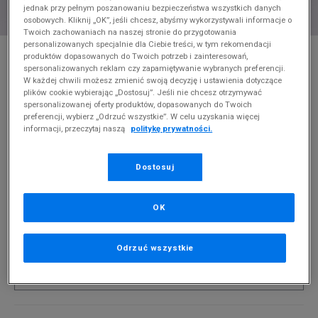
jednak przy pełnym poszanowaniu bezpieczeństwa wszystkich danych
osobowych. Kliknij „OK”, jeśli chcesz, abyśmy wykorzystywali informacje o
Twoich zachowaniach na naszej stronie do przygotowania
personalizowanych specjalnie dla Ciebie treści, w tym rekomendacji
* Zdjęcie poglądowe
produktów dopasowanych do Twoich potrzeb i zainteresowań,
spersonalizowanych reklam czy zapamiętywanie wybranych preferencji.
CONFRONT BLUZA ESSENTIAL CREW
W każdej chwili możesz zmienić swoją decyzję i ustawienia dotyczące
plików cookie wybierając „Dostosuj”. Jeśli nie chcesz otrzymywać
Produkt pochodzi z końcówek aktualnych kolekcji, ubiegłych
spersonalizowanej oferty produktów, dopasowanych do Twoich
preferencji, wybierz „Odrzuć wszystkie”. W celu uzyskania więcej
sezonów lub z ekspozycji.
Szczegóły.
informacji, przeczytaj naszą
politykę prywatności.
64,99
zł
Dostosuj
0
zł
cena rekomendowana przez producenta
PRODUKT NIEDOSTĘPNY
OK
Jeśli artykuł będzie ponownie dostępny, otrzymasz od nas
powiadomienie.
Odrzuć wszystkie
Wybierz rozmiar
Powiadom o
S