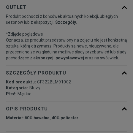
Powiadom o
S
OUTLET
dostępności
Produkt pochodzi z końcówek aktualnych kolekcji, ubiegłych
sezonów lub z ekspozycji.
Szczegóły.
Powiadom o
M
dostępności
*Zdjęcie poglądowe
Oznacza, że produkt przedstawiony na zdjęciu nie jest konkretną
Powiadom o
sztuką, którą otrzymasz. Produkty są nowe, nieużywane, ale
L
dostępności
przecenione ze względu na możliwe ślady przebarwień lub ślady
pochodzące z
ekspozycji powystawowej
oraz na swój wiek.
Powiadom o
XL
dostępności
SZCZEGÓŁY PRODUKTU
Kod produktu:
CF322BLM91002
Kategoria:
Bluzy
Płeć:
Męskie
OPIS PRODUKTU
Materiał: 60% bawełna, 40% poliester