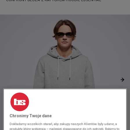
Chronimy Twoje dane
Dokładamy wszelkich starań, aby zakupy naszych Klientów były udane, a
produkty, które wybierają – najlepiej dopasowane do ich potrzeb. Robimy to