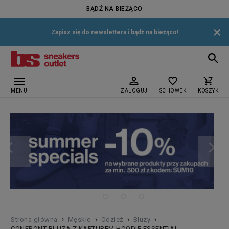
BĄDŹ NA BIEŻĄCO
×
Zapisz się do newslettera i bądź na bieżąco!
MENU
ZALOGUJ
SCHOWEK
KOSZYK
›
›
›
›
Strona główna
Męskie
Odzież
Bluzy
CONFRONT BLUZA Z KAPTUREM HOODIE ESSENTIAL