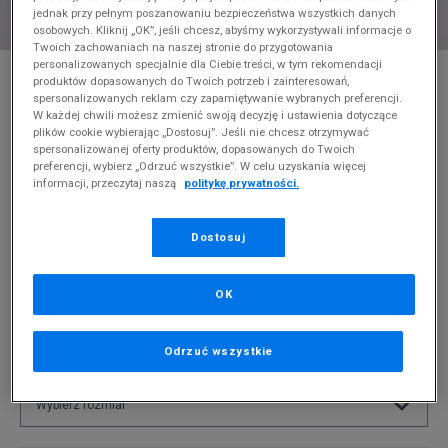
jednak przy pełnym poszanowaniu bezpieczeństwa wszystkich danych
osobowych. Kliknij „OK”, jeśli chcesz, abyśmy wykorzystywali informacje o
Twoich zachowaniach na naszej stronie do przygotowania
personalizowanych specjalnie dla Ciebie treści, w tym rekomendacji
* Zdjęcie poglądowe
produktów dopasowanych do Twoich potrzeb i zainteresowań,
spersonalizowanych reklam czy zapamiętywanie wybranych preferencji.
CONFRONT BLUZA Z KAPTUREM HOODIE
W każdej chwili możesz zmienić swoją decyzję i ustawienia dotyczące
ESSENTIAL
plików cookie wybierając „Dostosuj”. Jeśli nie chcesz otrzymywać
spersonalizowanej oferty produktów, dopasowanych do Twoich
Produkt pochodzi z końcówek aktualnych kolekcji, ubiegłych
preferencji, wybierz „Odrzuć wszystkie”. W celu uzyskania więcej
informacji, przeczytaj naszą
politykę prywatności.
sezonów lub z ekspozycji.
Szczegóły.
79,99
zł
Dostosuj
0
zł
cena rekomendowana przez producenta
OK
PRODUKT NIEDOSTĘPNY
Jeśli artykuł będzie ponownie dostępny, otrzymasz od nas
Odrzuć wszystkie
powiadomienie.
Wybierz rozmiar