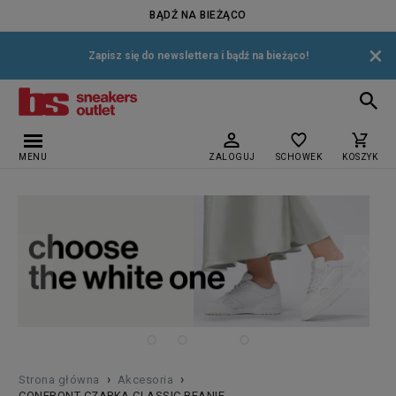
BĄDŹ NA BIEŻĄCO
×
Zapisz się do newslettera i bądź na bieżąco!
MENU
ZALOGUJ
SCHOWEK
KOSZYK
›
›
Strona główna
Akcesoria
CONFRONT CZAPKA CLASSIC BEANIE