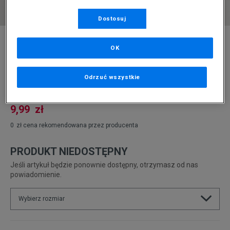
Dostosuj
* Zdjęcie poglądowe
OK
CONFRONT CZAPKA CLASSIC BEANIE
Produkt pochodzi z końcówek aktualnych kolekcji, ubiegłych
Odrzuć wszystkie
sezonów lub z ekspozycji.
Szczegóły.
9,99
zł
0
zł
cena rekomendowana przez producenta
PRODUKT NIEDOSTĘPNY
Jeśli artykuł będzie ponownie dostępny, otrzymasz od nas
powiadomienie.
Wybierz rozmiar
ONE SIZE
Powiadom o dostępności