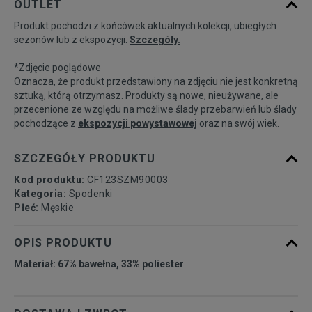
OUTLET
dostępności
Produkt pochodzi z końcówek aktualnych kolekcji, ubiegłych
sezonów lub z ekspozycji.
Szczegóły.
Powiadom o
M
dostępności
*Zdjęcie poglądowe
Oznacza, że produkt przedstawiony na zdjęciu nie jest konkretną
Powiadom o
sztuką, którą otrzymasz. Produkty są nowe, nieużywane, ale
L
dostępności
przecenione ze względu na możliwe ślady przebarwień lub ślady
pochodzące z
ekspozycji powystawowej
oraz na swój wiek.
Powiadom o
XL
dostępności
SZCZEGÓŁY PRODUKTU
Kod produktu:
CF123SZM90003
Kategoria:
Spodenki
Płeć:
Męskie
OPIS PRODUKTU
Materiał: 67% bawełna, 33% poliester