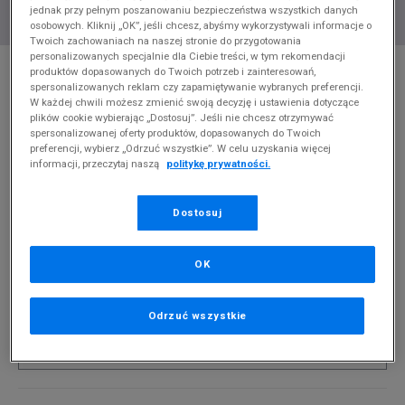
jednak przy pełnym poszanowaniu bezpieczeństwa wszystkich danych
osobowych. Kliknij „OK”, jeśli chcesz, abyśmy wykorzystywali informacje o
Twoich zachowaniach na naszej stronie do przygotowania
personalizowanych specjalnie dla Ciebie treści, w tym rekomendacji
* Zdjęcie poglądowe
produktów dopasowanych do Twoich potrzeb i zainteresowań,
spersonalizowanych reklam czy zapamiętywanie wybranych preferencji.
CONFRONT SZORTY ESSENTIAL GREEN
W każdej chwili możesz zmienić swoją decyzję i ustawienia dotyczące
plików cookie wybierając „Dostosuj”. Jeśli nie chcesz otrzymywać
Produkt pochodzi z końcówek aktualnych kolekcji, ubiegłych
spersonalizowanej oferty produktów, dopasowanych do Twoich
preferencji, wybierz „Odrzuć wszystkie”. W celu uzyskania więcej
sezonów lub z ekspozycji.
Szczegóły.
informacji, przeczytaj naszą
politykę prywatności.
54,99
zł
Dostosuj
0
zł
cena rekomendowana przez producenta
PRODUKT NIEDOSTĘPNY
OK
Jeśli artykuł będzie ponownie dostępny, otrzymasz od nas
powiadomienie.
Odrzuć wszystkie
Wybierz rozmiar
Powiadom o
S