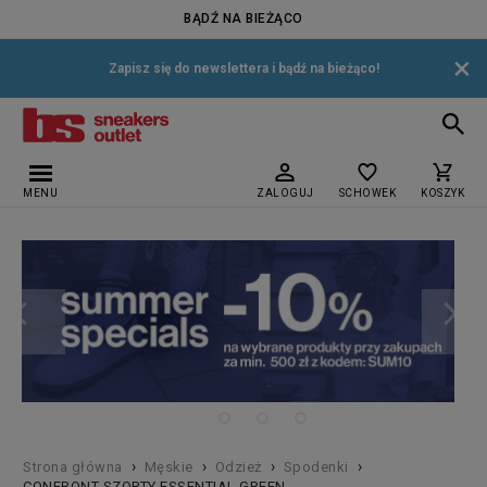
BĄDŹ NA BIEŻĄCO
×
Zapisz się do newslettera i bądź na bieżąco!
MENU
ZALOGUJ
SCHOWEK
KOSZYK
›
›
›
›
Strona główna
Męskie
Odzież
Spodenki
CONFRONT SZORTY ESSENTIAL GREEN