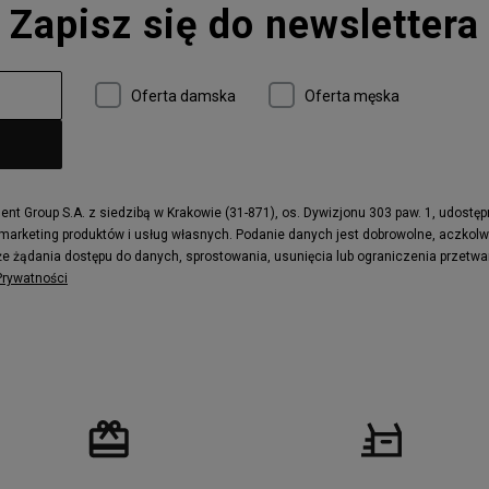
Zapisz się do newslettera
 997
adidas ZX
r
Timberland 6
e
Vans Authentic
Oferta damska
Oferta męska
x Dawn
Puma RS-X
ield Trekker
New Balance UXC72
ne
Timberland Euro Sprint
e
Puma Caven
Fila Ray Tracer
t Group S.A. z siedzibą w Krakowie (31-871), os. Dywizjonu 303 paw. 1, udostę
 marketing produktów i usług własnych. Podanie danych jest dobrowolne, aczkol
 Motif
Puma Jada
e żądania dostępu do danych, sprostowania, usunięcia lub ograniczenia przetwa
ecourt
DC Anvil
 Prywatności