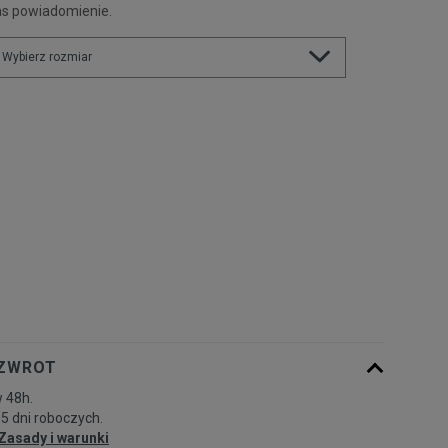
as powiadomienie.
Wybierz rozmiar
Rozmiary EU
Rozmiary US
36
21,9 cm
Powiadom o dostępności
37
22,4 cm
Powiadom o dostępności
37,5
22,8 cm
Powiadom o dostępności
38
23,2 cm
Powiadom o dostępności
 ZWROT
38,5
23,6 cm
Powiadom o dostępności
 48h.
-5 dni roboczych.
39
24,1 cm
Zasady i warunki
Powiadom o dostępności