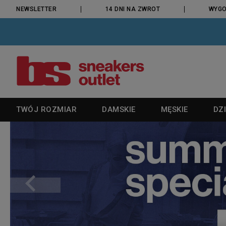
NEWSLETTER
14 DNI NA ZWROT
WYGO
TWÓJ ROZMIAR
DAMSKIE
MĘSKIE
DZI
BUTY
BUTY
BUTY
BUTY
ODZIEŻ
AKCESORIA
MARKI
KOLEKCJE
ODZIEŻ
ODZIEŻ
ODZIEŻ
ZOBACZ
AKC
AKC
AKC
NA 
WYBIERZ KATEGORIĘ:
POPULARNE ROZMIARY MĘSKIE
BUTY
BUTY
Sneakersy
Sneakersy
Sneakersy
Sneakersy
Bluzy
Skarpetki
adidas
Nike Air Force 1
Bluzy
Bluzy
Bluzy
Buty do 100 zł
Levi's
adidas Campus
Skarp
Skarp
Pleca
Białe
Reeb
ODZIEŻ
42
Trampki
Trampki
Trampki
Trampki
Spodnie
Torby
Birkenstock
Nike Air Max
Spodnie
Spodnie
Spodnie
Buty do 150 zł
McKenzie
adidas Gazelle
Torb
Torb
Skarp
Czar
Puma
AKCESORIA
42,5
Buty do biegania
Buty do biegania
Buty outdoor
Buty do biegania
Komplety dresowe
Plecaki
Champion
Nike Dunk
Komplety dresowe
Komplety dresowe
Komplety dresowe
Buty do 200 zł
New Balance
adidas Superstar
Pleca
Pleca
Work
Brąz
Puma
43
Buty outdoor
Buty treningowe
Buty lifestyle
Buty treningowe
Kurtki przejściowe
Czapki z daszkiem
Columbia
Nike Air Max 90
Kurtki przejściowe
Kurtki przejściowe
T-shirty
Buty do 250 zł
New Era
adidas Forum
Czap
Czap
Piórni
Beżo
Conve
WYBIERZ PŁEĆ:
Star
43,5
Botki i sztyblety
Buty outdoor
Buty piłkarskie
Buty outdoor
Bezrękawniki
Nerki
Converse
Nike Blazer
Bezrękawniki
Bezrękawniki
Legginsy
Buty do 300 zł
Nike
adidas Terrex
Nerki
Nerki
Szare