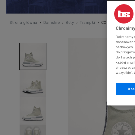
DAMSKIE
Puma
44
Klapki
Klapki
Klapki
Klapki
Koszulki
Worki
Crocs
Nike Vapormax
T-shirty
Koszulki
Spodenki
Puma
adidas Ozelia
Work
Work
Wyso
MĘSKIE
ODZIEŻ
Vans 
Mokasyny
Mokasyny
Sandały
Mokasyny
Koszulki polo
Bielizna
DC
Nike Air Max 97
Legginsy
Koszulki Polo
Kurtki zimowe
Reebok
adidas Ozweego
Pielę
Bokse
DZIECIĘCE
S
›
›
›
›
Strona główna
Damskie
Buty
Trampki
CONVERSE RUN S
Vans
Buty lifestyle
Buty lifestyle
Buty zimowe
Buty lifestyle
Legginsy
Środki pielęgnacyjne
Dickies
Nike Air Max 95
Swetry
Koszule
Bezrękawniki
Timberland
adidas Stan Smith
Czap
Pielę
Chronimy
M
Birke
Sandały
Buty piłkarskie
Buty piłkarskie
Swetry
Czapki zimowe
Ellesse
Nike Cortez
Topy
Topy
Umbro
adidas ZX
Rękaw
Czap
Dokładamy ws
L
Timb
dopasowane 
Trapery
Sandały
Sandały
Topy
Rękawiczki i szaliki
Emu Australia
Nike Air Max 270
Szorty
Spodenki
Under Armour
adidas Adilette
Rękaw
osobowych. K
Timbe
do przygoto
Buty zimowe
Botki i sztyblety
Botki i sztyblety
Spodenki
Akcesoria narciarskie
Fila
Nike Air More Uptempo
Sukienki i spódnice
Spodenki do pływania
Vans
New Balance 530
do Twoich p
Timbe
Trapery
Trapery
Sukienki i spódnice
Hoodrich
Nike Huarache
Stroje kąpielowe
Kurtki zimowe
Supply & Demand
New Balance 574
każdej chwil
chcesz otrz
Buty zimowe
Buty zimowe
Spodenki do pływania
Helly Hansen
Nike Sportswear
Kurtki zimowe
Swetry
The North Face
New Balance 327
wszystkie”. 
Stroje kąpielowe
Jordan
Jordan Air 1
Legginsy
Tommy Hilfiger
New Balance 2002
Kurtki zimowe
Lacoste
adidas Samba
U.S. Polo Assn
Reebok Classic
Dos