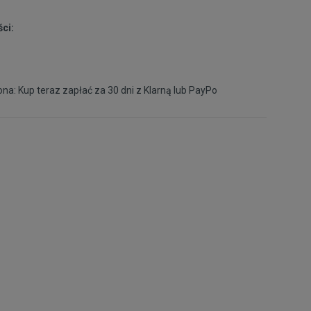
ci:
40
24,5 cm
Powiadom o dostępności
40,5
24,8 cm
Powiadom o dostępności
na: Kup teraz zapłać za 30 dni z
Klarną
lub
PayPo