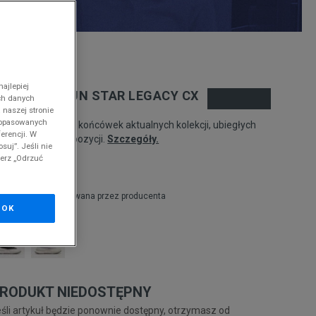
nd
ajlepiej
ONVERSE RUN STAR LEGACY CX
ch danych
 naszej stronie
 dopasowanych
odukt pochodzi z końcówek aktualnych kolekcji, ubiegłych
erencji. W
zonów lub z ekspozycji.
Szczegóły.
suj”. Jeśli nie
ierz „Odrzuć
54,99
zł
zł
cena rekomendowana przez producenta
OK
RODUKT NIEDOSTĘPNY
śli artykuł będzie ponownie dostępny, otrzymasz od