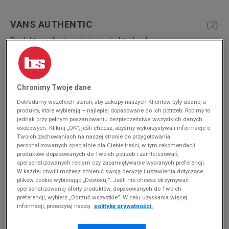
VANS AUTHENTIC
(
2
)
Produkty pochodzą z końcówek aktualnych
kolekcji, ubiegłych sezonów lub z ekspozycji.
Szczegóły.
Sortuj
Chronimy Twoje dane
ROZWIŃ FILTRY
REKOMENDOWANE
Dokładamy wszelkich starań, aby zakupy naszych Klientów były udane, a
produkty, które wybierają – najlepiej dopasowane do ich potrzeb. Robimy to
jednak przy pełnym poszanowaniu bezpieczeństwa wszystkich danych
osobowych. Kliknij „OK”, jeśli chcesz, abyśmy wykorzystywali informacje o
Twoich zachowaniach na naszej stronie do przygotowania
personalizowanych specjalnie dla Ciebie treści, w tym rekomendacji
produktów dopasowanych do Twoich potrzeb i zainteresowań,
spersonalizowanych reklam czy zapamiętywanie wybranych preferencji.
W każdej chwili możesz zmienić swoją decyzję i ustawienia dotyczące
plików cookie wybierając „Dostosuj”. Jeśli nie chcesz otrzymywać
spersonalizowanej oferty produktów, dopasowanych do Twoich
preferencji, wybierz „Odrzuć wszystkie”. W celu uzyskania więcej
informacji, przeczytaj naszą
politykę prywatności.