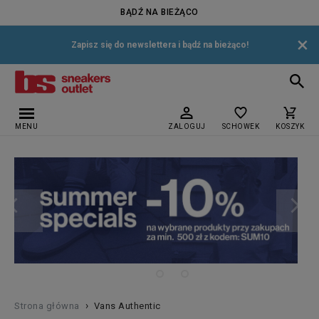
BĄDŹ NA BIEŻĄCO
×
Zapisz się do newslettera i bądź na bieżąco!
MENU
ZALOGUJ
SCHOWEK
KOSZYK
›
Strona główna
Vans Authentic