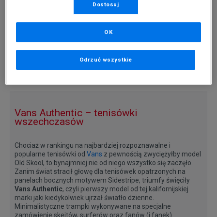
-10% ZA MIN. 500 ZŁ KOD: SUM10
-10% ZA MIN. 500 ZŁ KOD: SUM10
Dostosuj
VANS AUTHENTIC
VANS AUTHENTIC
199,99 zł
199,99 zł
OK
Odrzuć wszystkie
Strona
z 1
Vans Authentic – tenisówki
wszechczasów
Chociaż w rankingu na najbardziej rozpoznawalne i
popularne tenisówki od
Vans
z pewnością zwyciężyłby model
Old Skool, to bynajmniej nie od niego wszystko się zaczęło.
Zanim świat stracił głowę dla tenisówek opatrzonych na
panelach bocznych motywem Sidestripe, triumfy święciły
Vans Authentic
, czyli pierwszy model od tej kalifornijskiej
marki jaki kiedykolwiek ujrzał światło dzienne.
Minimalistyczne trampki wykonywane na specjalne
zamówienie skejtów, surferów oraz fanów (i fanek)