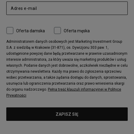
Nike Air Max 270
New Balance CT302
adidas Ozelia
Nike Air Max 95
Nike Huarache
Reebok Classic
Converse Chuck 70
New Balance 480
Oferta damska
Oferta męska
Nike Air More Uptempo
adidas Stan Smith
Puma Mayze
Reebok Club C
Administratorem danych osobowych jest Marketing Investment Group
S.A. z siedzibą w Krakowie (31-871), os. Dywizjonu 303 paw. 1,
New Balance 2002
adidas NMD
udostępnione powyżej dane będą przetwarzane w prawnie uzasadnionym
Converse Run Star Hike
Nike Air Max Pulse
interesie administratora, za który uważa się marketing produktów i usług
adidas Nizza
New Balance 997
własnych. Podanie danych jest dobrowolne, aczkolwiek niezbędne w celu
adidas ZX
Nike Waffle One
otrzymywania newslettera. Każdy ma prawo do zgłoszenia sprzeciwu
wobec przetwarzania, a także żądania dostępu do danych, sprostowania,
Jordan Max Aura 4
Fila Disruptor
usunięcia lub ograniczenia przetwarzania oraz prawo wniesienia skargi
Timberland 6
adidas Retropy
do organu nadzorczego.
Pełna treść klauzuli informacyjnej w Polityce
Vans SK8-HI
Puma Suede
Prywatności
Vans Authentic
Puma Slipstream
New Balance 237
Nike Air Max Dawn
Puma RS-X
adidas Adifom
Reebok Court Advance
Timberland Field Trekker
New Balance UXC72
Jordan Jumpman Two Trey