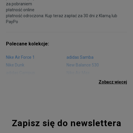
za pobraniem
płatność online
płatność odroczona: Kup teraz zapłać za 30 dni z
Klarną
lub
PayPo
Polecane kolekcje:
Nike Air Force 1
adidas Samba
Nike Dunk
New Balance 530
adidas Campus
Nike Air Max
adidas Gazelle
adidas Superstar
Zobacz więcej
Nike Blazer
adidas Forum
Nike Air Max 90
adidas Ozweego
Nike Vapormax
New Balance 574
Vans Old Skool
Nike Air Max 97
Air Jordan 1
New Balance 327
Zapisz się do newslettera
adidas Handball Spezial
Birkenstock Arizona