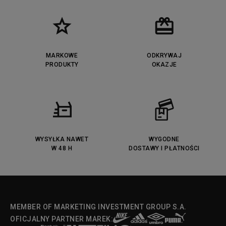
Puma Cali
Lacoste Ziane
Timberland Euro Sprint
Vans Era
Lacoste Lerond
Fila Electrove
Puma Caven
Lacoste Powercourt
MARKOWE
ODKRYWAJ
Lacoste Carnaby
PRODUKTY
Vans Classic
OKAZJE
Fila Ray Tracer
Puma Retaliate
Converse Run Star legacy CX
Nike Air Max Motif
Puma Jada
Reebok Solution MID
Lacoste Menerva Sport
Puma Doublecourt
DC Anvil
Converse Chuck Taylot All Star
OX
WYSYŁKA NAWET
WYGODNE
W 48 H
DOSTAWY I PŁATNOŚCI
Fila Strada Low
MEMBER OF MARKETING INVESTMENT GROUP S.A.
OFICJALNY PARTNER MAREK: