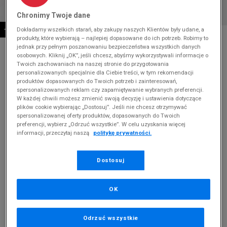
Chronimy Twoje dane
Dokładamy wszelkich starań, aby zakupy naszych Klientów były udane, a
-10% ZA MIN. 500 ZŁ KOD: SUM10
* Zdjęcie poglądowe
produkty, które wybierają – najlepiej dopasowane do ich potrzeb. Robimy to
jednak przy pełnym poszanowaniu bezpieczeństwa wszystkich danych
TIMBERLAND HAZEL LOW LACE UP SNEAKER
osobowych. Kliknij „OK”, jeśli chcesz, abyśmy wykorzystywali informacje o
Twoich zachowaniach na naszej stronie do przygotowania
personalizowanych specjalnie dla Ciebie treści, w tym rekomendacji
Produkt pochodzi z końcówek aktualnych kolekcji, ubiegłych
produktów dopasowanych do Twoich potrzeb i zainteresowań,
sezonów lub z ekspozycji.
Szczegóły.
spersonalizowanych reklam czy zapamiętywanie wybranych preferencji.
W każdej chwili możesz zmienić swoją decyzję i ustawienia dotyczące
439,99
zł
plików cookie wybierając „Dostosuj”. Jeśli nie chcesz otrzymywać
spersonalizowanej oferty produktów, dopasowanych do Twoich
549,99
zł
cena rekomendowana przez producenta
preferencji, wybierz „Odrzuć wszystkie”. W celu uzyskania więcej
informacji, przeczytaj naszą
politykę prywatności.
Kolor:
zielony
Dostosuj
OK
Wybierz rozmiar
Odrzuć wszystkie