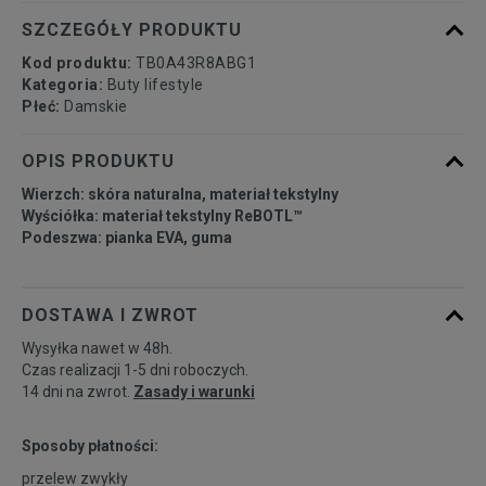
40
26 cm
SZCZEGÓŁY PRODUKTU
Kod produktu:
TB0A43R8ABG1
41
26,5 cm
Powiadom o dostępności
Kategoria:
Buty lifestyle
Płeć:
Damskie
41,5
27 cm
Powiadom o dostępności
OPIS PRODUKTU
Wierzch: skóra naturalna, materiał tekstylny
42
28 cm
Powiadom o dostępności
Wyściółka: materiał tekstylny ReBOTL™
Podeszwa: pianka EVA, guma
DOSTAWA I ZWROT
Wysyłka nawet w 48h.
Czas realizacji 1-5 dni roboczych.
14 dni na zwrot.
Zasady i warunki
Sposoby płatności:
przelew zwykły