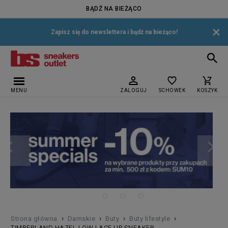
BĄDŹ NA BIEŻĄCO
×
Zapisz się do newslettera i bądź na bieżąco!
MENU
ZALOGUJ
SCHOWEK
KOSZYK
›
›
›
›
Strona główna
Damskie
Buty
Buty lifestyle
TIMBERLAND HAZEL LOW LACE UP SNEAKER