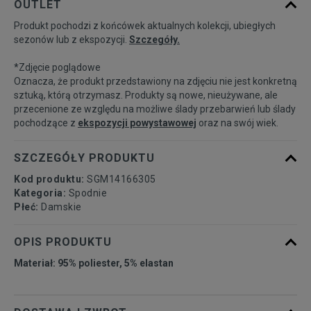
OUTLET
Produkt pochodzi z końcówek aktualnych kolekcji, ubiegłych
34
Powiadom o dostępności
sezonów lub z ekspozycji.
Szczegóły.
*Zdjęcie poglądowe
36
Powiadom o dostępności
Oznacza, że produkt przedstawiony na zdjęciu nie jest konkretną
sztuką, którą otrzymasz. Produkty są nowe, nieużywane, ale
przecenione ze względu na możliwe ślady przebarwień lub ślady
38
Powiadom o dostępności
pochodzące z
ekspozycji powystawowej
oraz na swój wiek.
40
Powiadom o dostępności
SZCZEGÓŁY PRODUKTU
Kod produktu:
SGM14166305
42
Powiadom o dostępności
Kategoria:
Spodnie
Płeć:
Damskie
44
Powiadom o dostępności
OPIS PRODUKTU
Materiał: 95% poliester, 5% elastan