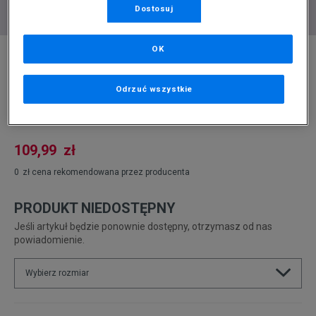
Dostosuj
* Zdjęcie poglądowe
OK
ELLESSE SPODNIE DIZA TRACK PANT PRPL
Odrzuć wszystkie
Produkt pochodzi z końcówek aktualnych kolekcji, ubiegłych
sezonów lub z ekspozycji.
Szczegóły.
109,99
zł
0
zł
cena rekomendowana przez producenta
PRODUKT NIEDOSTĘPNY
Jeśli artykuł będzie ponownie dostępny, otrzymasz od nas
powiadomienie.
Wybierz rozmiar
Rozmiary EU
Rozmiary US