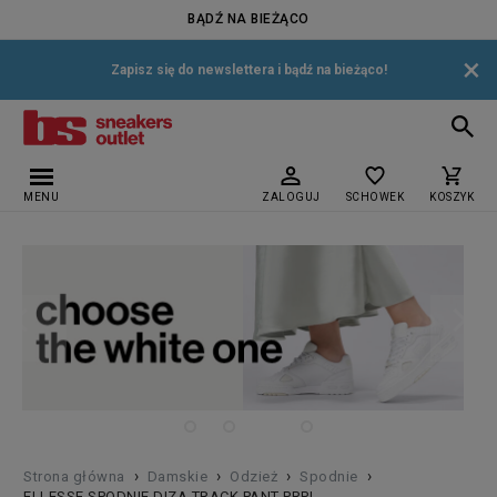
BĄDŹ NA BIEŻĄCO
×
Zapisz się do newslettera i bądź na bieżąco!
MENU
ZALOGUJ
SCHOWEK
KOSZYK
›
›
›
›
Strona główna
Damskie
Odzież
Spodnie
ELLESSE SPODNIE DIZA TRACK PANT PRPL