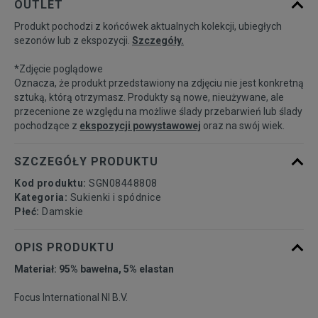
OUTLET
Produkt pochodzi z końcówek aktualnych kolekcji, ubiegłych
36
Powiadom o dostępności
sezonów lub z ekspozycji.
Szczegóły.
*Zdjęcie poglądowe
38
Powiadom o dostępności
Oznacza, że produkt przedstawiony na zdjęciu nie jest konkretną
sztuką, którą otrzymasz. Produkty są nowe, nieużywane, ale
przecenione ze względu na możliwe ślady przebarwień lub ślady
40
Powiadom o dostępności
pochodzące z
ekspozycji powystawowej
oraz na swój wiek.
42
Powiadom o dostępności
SZCZEGÓŁY PRODUKTU
Kod produktu:
SGN08448808
Kategoria:
Sukienki i spódnice
Płeć:
Damskie
OPIS PRODUKTU
Materiał: 95% bawełna, 5% elastan
Focus International Nl B.V.