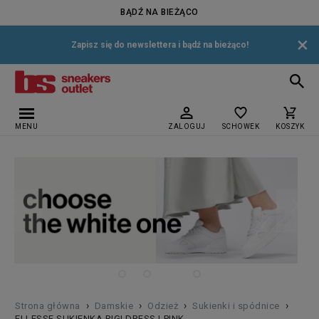
BĄDŹ NA BIEŻĄCO
×
Zapisz się do newslettera i bądź na bieżąco!
MENU
ZALOGUJ
SCHOWEK
KOSZYK
›
›
›
›
Strona główna
Damskie
Odzież
Sukienki i spódnice
ELLESSE SUKIENKA RIGI DRESS LPINK