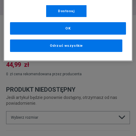
Dostosuj
* Zdjęcie poglądowe
OK
ELLESSE SUKIENKA RIGI DRESS LPINK
Produkt pochodzi z końcówek aktualnych kolekcji, ubiegłych
Odrzuć wszystkie
sezonów lub z ekspozycji.
Szczegóły.
44,99
zł
0
zł
cena rekomendowana przez producenta
PRODUKT NIEDOSTĘPNY
Jeśli artykuł będzie ponownie dostępny, otrzymasz od nas
powiadomienie.
Wybierz rozmiar
Rozmiary EU
Rozmiary US