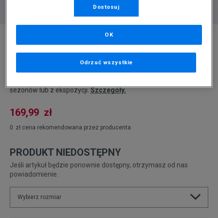
Dostosuj
* Zdjęcie poglądowe
OK
ELLESSE SZORTY CIELO SWIM SHORT
NAVY/BLUE
Odrzuć wszystkie
Produkt pochodzi z końcówek aktualnych kolekcji, ubiegłych
sezonów lub z ekspozycji.
Szczegóły.
169,99
zł
0
zł
cena rekomendowana przez producenta
PRODUKT NIEDOSTĘPNY
Jeśli artykuł będzie ponownie dostępny, otrzymasz od nas
powiadomienie.
Wybierz rozmiar