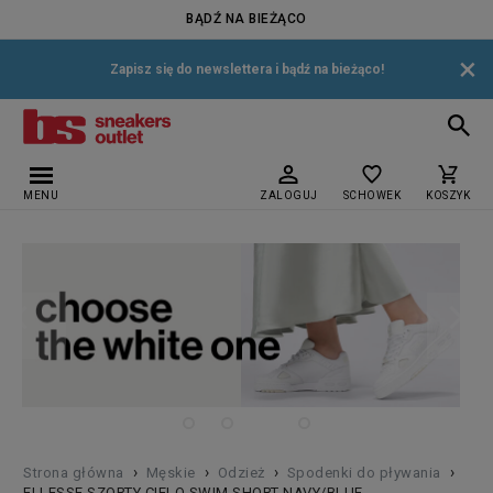
BĄDŹ NA BIEŻĄCO
×
Zapisz się do newslettera i bądź na bieżąco!
MENU
ZALOGUJ
SCHOWEK
KOSZYK
›
›
›
›
Strona główna
Męskie
Odzież
Spodenki do pływania
ELLESSE SZORTY CIELO SWIM SHORT NAVY/BLUE