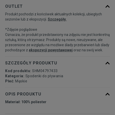
Powiadom o
XS
OUTLET
dostępności
Produkt pochodzi z końcówek aktualnych kolekcji, ubiegłych
sezonów lub z ekspozycji.
Szczegóły.
Powiadom o
S
dostępności
*Zdjęcie poglądowe
Oznacza, że produkt przedstawiony na zdjęciu nie jest konkretną
Powiadom o
sztuką, którą otrzymasz. Produkty są nowe, nieużywane, ale
M
dostępności
przecenione ze względu na możliwe ślady przebarwień lub ślady
pochodzące z
ekspozycji powystawowej
oraz na swój wiek.
Powiadom o
L
dostępności
SZCZEGÓŁY PRODUKTU
Kod produktu:
SHM04797433
Powiadom o
XL
Kategoria:
Spodenki do pływania
dostępności
Płeć:
Męskie
Powiadom o
OPIS PRODUKTU
XXL
dostępności
Materiał: 100% poliester