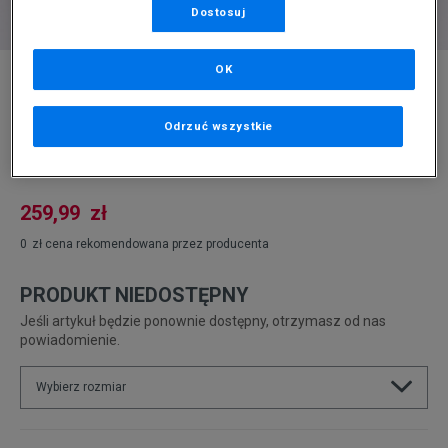
Dostosuj
* Zdjęcie poglądowe
OK
ELLESSE SZORTY FORTORE SHORT NAVY
Odrzuć wszystkie
Produkt pochodzi z końcówek aktualnych kolekcji, ubiegłych
sezonów lub z ekspozycji.
Szczegóły.
259,99
zł
0
zł
cena rekomendowana przez producenta
PRODUKT NIEDOSTĘPNY
Jeśli artykuł będzie ponownie dostępny, otrzymasz od nas
powiadomienie.
Wybierz rozmiar
Powiadom o
XS