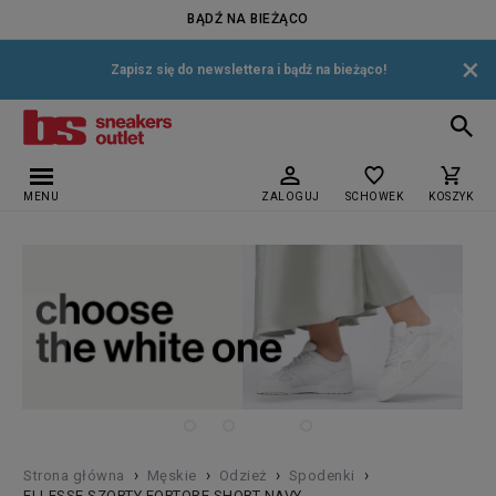
BĄDŹ NA BIEŻĄCO
×
Zapisz się do newslettera i bądź na bieżąco!
MENU
ZALOGUJ
SCHOWEK
KOSZYK
›
›
›
›
Strona główna
Męskie
Odzież
Spodenki
ELLESSE SZORTY FORTORE SHORT NAVY