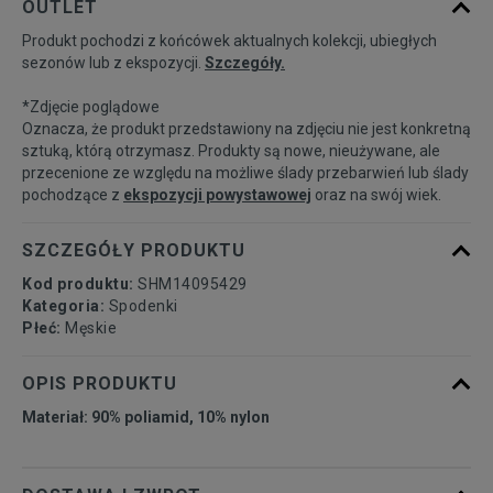
OUTLET
dostępności
Produkt pochodzi z końcówek aktualnych kolekcji, ubiegłych
sezonów lub z ekspozycji.
Szczegóły.
Powiadom o
S
dostępności
*Zdjęcie poglądowe
Oznacza, że produkt przedstawiony na zdjęciu nie jest konkretną
Powiadom o
sztuką, którą otrzymasz. Produkty są nowe, nieużywane, ale
M
dostępności
przecenione ze względu na możliwe ślady przebarwień lub ślady
pochodzące z
ekspozycji powystawowej
oraz na swój wiek.
Powiadom o
L
dostępności
SZCZEGÓŁY PRODUKTU
Kod produktu:
SHM14095429
Powiadom o
XL
Kategoria:
Spodenki
dostępności
Płeć:
Męskie
Powiadom o
OPIS PRODUKTU
XXL
dostępności
Materiał: 90% poliamid, 10% nylon