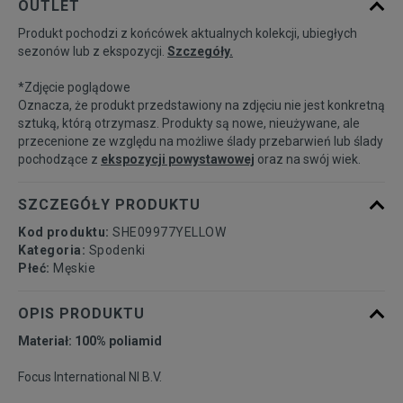
OUTLET
dostępności
Produkt pochodzi z końcówek aktualnych kolekcji, ubiegłych
sezonów lub z ekspozycji.
Szczegóły.
Powiadom o
L
dostępności
*Zdjęcie poglądowe
Oznacza, że produkt przedstawiony na zdjęciu nie jest konkretną
Powiadom o
sztuką, którą otrzymasz. Produkty są nowe, nieużywane, ale
XL
dostępności
przecenione ze względu na możliwe ślady przebarwień lub ślady
pochodzące z
ekspozycji powystawowej
oraz na swój wiek.
SZCZEGÓŁY PRODUKTU
Kod produktu:
SHE09977YELLOW
Kategoria:
Spodenki
Płeć:
Męskie
OPIS PRODUKTU
Materiał: 100% poliamid
Focus International Nl B.V.