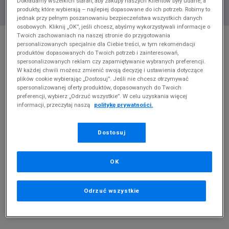
Dokładamy wszelkich starań, aby zakupy naszych Klientów były udane, a
produkty, które wybierają – najlepiej dopasowane do ich potrzeb. Robimy to
jednak przy pełnym poszanowaniu bezpieczeństwa wszystkich danych
osobowych. Kliknij „OK”, jeśli chcesz, abyśmy wykorzystywali informacje o
* Zdjęcie poglądowe
Twoich zachowaniach na naszej stronie do przygotowania
personalizowanych specjalnie dla Ciebie treści, w tym rekomendacji
ELLESSE SZORTY HUGU
produktów dopasowanych do Twoich potrzeb i zainteresowań,
spersonalizowanych reklam czy zapamiętywanie wybranych preferencji.
W każdej chwili możesz zmienić swoją decyzję i ustawienia dotyczące
Produkt pochodzi z końcówek aktualnych kolekcji, ubiegłych
plików cookie wybierając „Dostosuj”. Jeśli nie chcesz otrzymywać
sezonów lub z ekspozycji.
Szczegóły.
spersonalizowanej oferty produktów, dopasowanych do Twoich
preferencji, wybierz „Odrzuć wszystkie”. W celu uzyskania więcej
informacji, przeczytaj naszą
politykę prywatności.
69,99
zł
0
zł
cena rekomendowana przez producenta
Dostosuj
PRODUKT NIEDOSTĘPNY
OK
Jeśli artykuł będzie ponownie dostępny, otrzymasz od nas
powiadomienie.
Odrzuć wszystkie
Wybierz rozmiar
Powiadom o
M