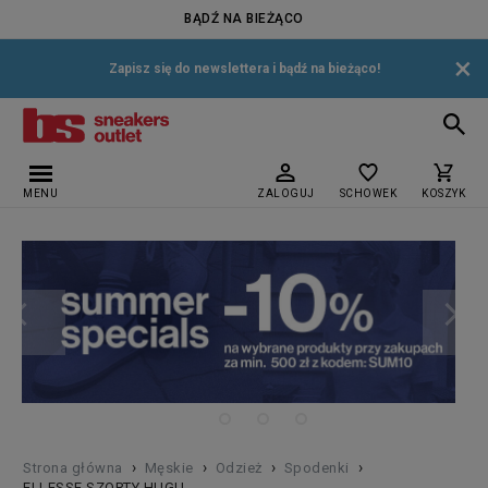
BĄDŹ NA BIEŻĄCO
×
Zapisz się do newslettera i bądź na bieżąco!
MENU
ZALOGUJ
SCHOWEK
KOSZYK
›
›
›
›
Strona główna
Męskie
Odzież
Spodenki
ELLESSE SZORTY HUGU