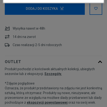
Powiadom o
S
dostępności
DODAJ DO KOSZYKA
Powiadom o
M
dostępności
Wysyłka nawet w 48h
14 dni na zwrot
L
Czas realizacji 2-5 dni roboczych
Powiadom o
XL
dostępności
OUTLET
Produkt pochodzi z końcówek aktualnych kolekcji, ubiegłych
sezonów lub z ekspozycji.
Szczegóły.
*Zdjęcie poglądowe
Oznacza, że produkt przedstawiony na zdjęciu nie jest konkretną
sztuką, którą otrzymasz. Produkty są nowe, nieużywane, ale
przecenione ze względu na możliwe ślady przebarwień lub ślady
pochodzące z
ekspozycji powystawowej
oraz na swój wiek.