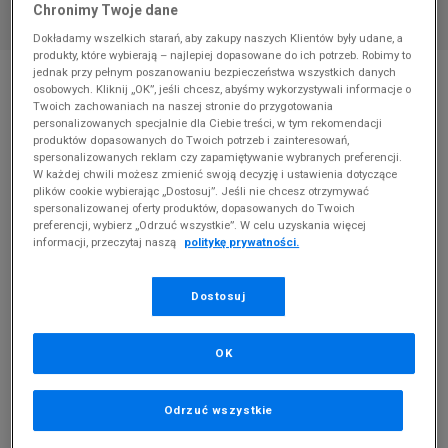
Chronimy Twoje dane
Dokładamy wszelkich starań, aby zakupy naszych Klientów były udane, a
produkty, które wybierają – najlepiej dopasowane do ich potrzeb. Robimy to
* Zdjęcie poglądowe
jednak przy pełnym poszanowaniu bezpieczeństwa wszystkich danych
osobowych. Kliknij „OK”, jeśli chcesz, abyśmy wykorzystywali informacje o
ELLESSE SZORTY LAMINA LIGHT YELLOW
Twoich zachowaniach na naszej stronie do przygotowania
personalizowanych specjalnie dla Ciebie treści, w tym rekomendacji
produktów dopasowanych do Twoich potrzeb i zainteresowań,
Produkt pochodzi z końcówek aktualnych kolekcji, ubiegłych
spersonalizowanych reklam czy zapamiętywanie wybranych preferencji.
sezonów lub z ekspozycji.
Szczegóły.
W każdej chwili możesz zmienić swoją decyzję i ustawienia dotyczące
plików cookie wybierając „Dostosuj”. Jeśli nie chcesz otrzymywać
79,99
zł
spersonalizowanej oferty produktów, dopasowanych do Twoich
preferencji, wybierz „Odrzuć wszystkie”. W celu uzyskania więcej
informacji, przeczytaj naszą
politykę prywatności.
149,99
zł
cena rekomendowana przez producenta
Kolor:
żółty
Dostosuj
OK
Odrzuć wszystkie
L