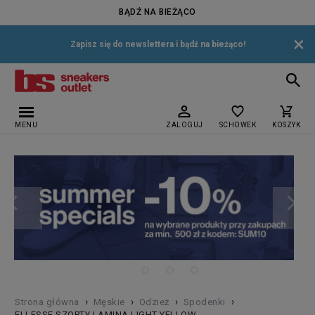
BĄDŹ NA BIEŻĄCO
×
Zapisz się do newslettera i bądź na bieżąco!
MENU
ZALOGUJ
SCHOWEK
KOSZYK
›
›
›
›
Strona główna
Męskie
Odzież
Spodenki
ELLESSE SZORTY LAMINA LIGHT YELLOW