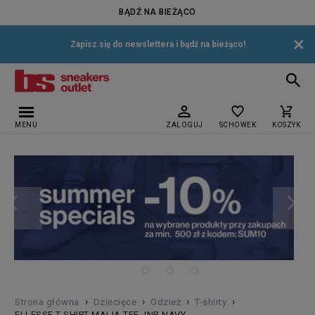
BĄDŹ NA BIEŻĄCO
×
Zapisz się do newslettera i bądź na bieżąco!
MENU
ZALOGUJ
SCHOWEK
KOSZYK
›
›
›
›
Strona główna
Dziecięce
Odzież
T-shirty
ELLESSE T-SHIRT MALIA TEE JNR NAVY