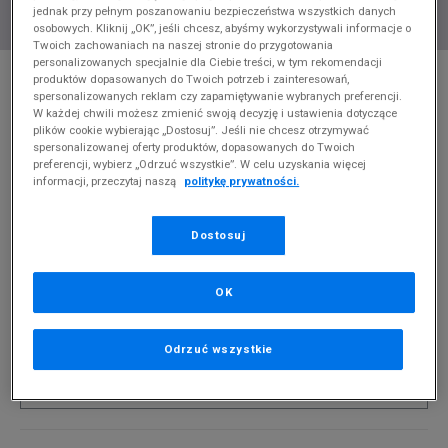
jednak przy pełnym poszanowaniu bezpieczeństwa wszystkich danych
osobowych. Kliknij „OK”, jeśli chcesz, abyśmy wykorzystywali informacje o
Twoich zachowaniach na naszej stronie do przygotowania
personalizowanych specjalnie dla Ciebie treści, w tym rekomendacji
* Zdjęcie poglądowe
produktów dopasowanych do Twoich potrzeb i zainteresowań,
spersonalizowanych reklam czy zapamiętywanie wybranych preferencji.
ELLESSE T-SHIRT MALIA TEE JNR NAVY
W każdej chwili możesz zmienić swoją decyzję i ustawienia dotyczące
plików cookie wybierając „Dostosuj”. Jeśli nie chcesz otrzymywać
Produkt pochodzi z końcówek aktualnych kolekcji, ubiegłych
spersonalizowanej oferty produktów, dopasowanych do Twoich
preferencji, wybierz „Odrzuć wszystkie”. W celu uzyskania więcej
sezonów lub z ekspozycji.
Szczegóły.
informacji, przeczytaj naszą
politykę prywatności.
89,99
zł
Dostosuj
0
zł
cena rekomendowana przez producenta
PRODUKT NIEDOSTĘPNY
OK
Jeśli artykuł będzie ponownie dostępny, otrzymasz od nas
powiadomienie.
Odrzuć wszystkie
Wybierz rozmiar
Rozmiary EU
Rozmiary US