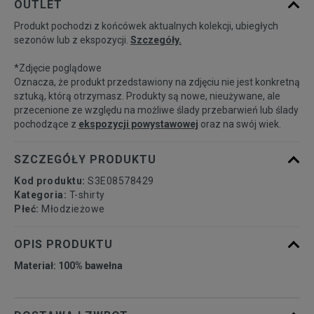
OUTLET
Produkt pochodzi z końcówek aktualnych kolekcji, ubiegłych
10-11YRS
140-146 cm
Powiadom o dostępności
sezonów lub z ekspozycji.
Szczegóły.
*Zdjęcie poglądowe
12-13YRS
152-158 cm
Powiadom o dostępności
Oznacza, że produkt przedstawiony na zdjęciu nie jest konkretną
sztuką, którą otrzymasz. Produkty są nowe, nieużywane, ale
przecenione ze względu na możliwe ślady przebarwień lub ślady
13-14YRS
158-164 cm
Powiadom o dostępności
pochodzące z
ekspozycji powystawowej
oraz na swój wiek.
SZCZEGÓŁY PRODUKTU
Kod produktu:
S3E08578429
Kategoria:
T-shirty
Płeć:
Młodzieżowe
OPIS PRODUKTU
Materiał: 100% bawełna