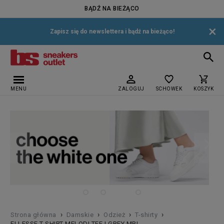
BĄDŹ NA BIEŻĄCO
×
Zapisz się do newslettera i bądź na bieżąco!
MENU
ZALOGUJ
SCHOWEK
KOSZYK
›
›
›
›
Strona główna
Damskie
Odzież
T-shirty
ELLESSE T-SHIRT MELODI TEE LGREY MRL