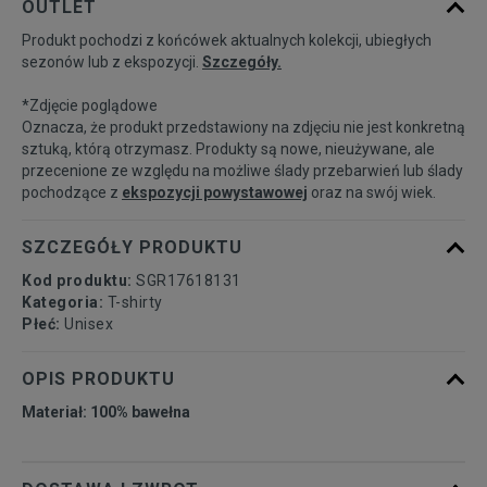
OUTLET
dostępności
Produkt pochodzi z końcówek aktualnych kolekcji, ubiegłych
sezonów lub z ekspozycji.
Szczegóły.
Powiadom o
M
dostępności
*Zdjęcie poglądowe
Oznacza, że produkt przedstawiony na zdjęciu nie jest konkretną
Powiadom o
sztuką, którą otrzymasz. Produkty są nowe, nieużywane, ale
L
dostępności
przecenione ze względu na możliwe ślady przebarwień lub ślady
pochodzące z
ekspozycji powystawowej
oraz na swój wiek.
Powiadom o
XL
dostępności
SZCZEGÓŁY PRODUKTU
Kod produktu:
SGR17618131
Kategoria:
T-shirty
Płeć:
Unisex
OPIS PRODUKTU
Materiał: 100% bawełna