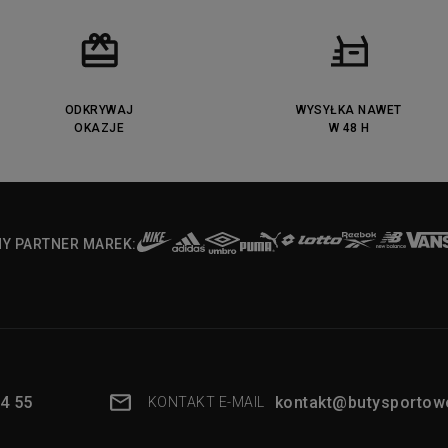
ODKRYWAJ
WYSYŁKA NAWET
OKAZJE
W 48 H
NY PARTNER MAREK:
4 55
kontakt@butysportowe
KONTAKT E-MAIL