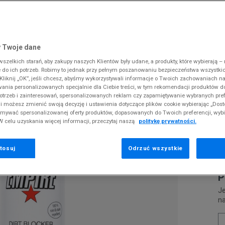
 Slipstream
38
i
i
kie sneakersy
Dickies
Crocs
Fila
The North Face
Reebok
Old Skool
38,5
gnacja obuwia
rki
Fila
DC
Jordan
Tommy Hilfiger
Umbro
ODZIEŻ
 DECZSKPL
 SK8-HI
ki zimowe
gnacja obuwia
Hoodrich
Dickies
Lacoste
Timberland
Supply & Dema
 Twoje dane
XS
nstock Arizona
iczki i szaliki
ki zimowe
Jordan
Ellesse
McKenzie
Vans
The North Face
zelkich starań, aby zakupy naszych Klientów były udane, a produkty, które wybierają – n
S
E
erland 6
do ich potrzeb. Robimy to jednak przy pełnym poszanowaniu bezpieczeństwa wszystki
iczki i szaliki
Lacoste
Fila
New Balance
Timberland
B
liknij „OK”, jeśli chcesz, abyśmy wykorzystywali informacje o Twoich zachowaniach na
M
rland Field Trekker
wania personalizowanych specjalnie dla Ciebie treści, w tym rekomendacji produktów
Levi's
Hoodrich
New Era
Under Armour
otrzeb i zainteresowań, spersonalizowanych reklam czy zapamiętywanie wybranych pref
rland Euro Sprint
Pr
New Balance
Helly Hansen
Nike
Vans
i możesz zmienić swoją decyzję i ustawienia dotyczące plików cookie wybierając „Dosto
se
ymywać spersonalizowanej oferty produktów, dopasowanych do Twoich preferencji, wyb
New Era
Jordan
Puma
W celu uzyskania więcej informacji, przeczytaj naszą
politykę prywatności.
2
Nike
Lacoste
Reebok
Puma
Levi's
Umbro
tosuj
Odrzuć wszystkie
0
P
Je
n