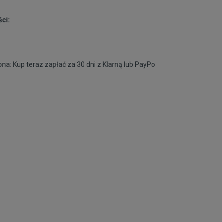
ci:
na: Kup teraz zapłać za 30 dni z
Klarną
lub
PayPo