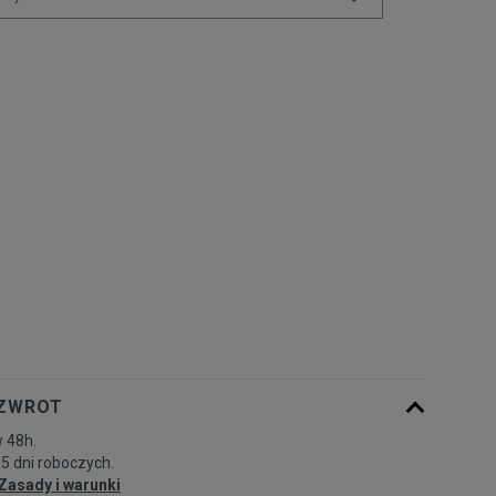
ONE SIZE
Powiadom o dostępności
 ZWROT
 48h.
-5 dni roboczych.
Zasady i warunki