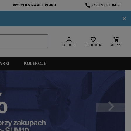
WYSYŁKA NAWET W 48H
+48 12 681 84 55
×
ZALOGUJ
SCHOWEK
KOSZYK
ARKI
KOLEKCJE
nd
nd