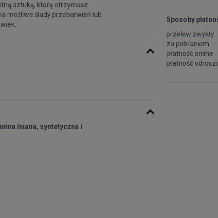
etną sztuką, którą otrzymasz.
na możliwe ślady przebarwień lub
Sposoby płatnoś
 wiek.
przelew zwykły
za pobraniem
płatność online
płatność odroczo
nina lniana, syntetyczna i