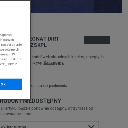
nd
ajlepiej
MPIRE IMPREGNAT DIRT
ch danych
LOCKER DECZSKPL
 naszej stronie
 dopasowanych
erencji. W
odukt pochodzi z końcówek aktualnych kolekcji, ubiegłych
suj”. Jeśli nie
zonów lub z ekspozycji.
Szczegóły.
ierz „Odrzuć
9,99
zł
OK
zł
cena rekomendowana przez producenta
RODUKT NIEDOSTĘPNY
śli artykuł będzie ponownie dostępny, otrzymasz od
as powiadomienie.
Wybierz rozmiar