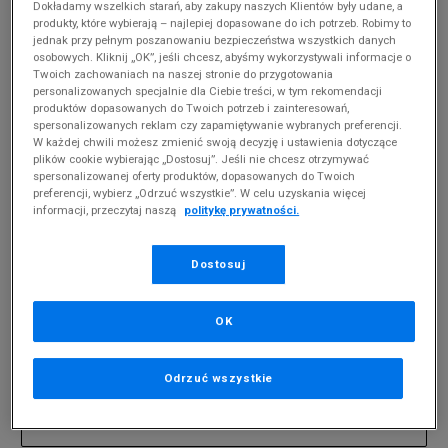
Dokładamy wszelkich starań, aby zakupy naszych Klientów były udane, a
produkty, które wybierają – najlepiej dopasowane do ich potrzeb. Robimy to
jednak przy pełnym poszanowaniu bezpieczeństwa wszystkich danych
DZIECIĘCE FEEWEAR LOUIE
(
0
)
osobowych. Kliknij „OK”, jeśli chcesz, abyśmy wykorzystywali informacje o
Twoich zachowaniach na naszej stronie do przygotowania
Produkty pochodzą z końcówek aktualnych
personalizowanych specjalnie dla Ciebie treści, w tym rekomendacji
kolekcji, ubiegłych sezonów lub z ekspozycji.
produktów dopasowanych do Twoich potrzeb i zainteresowań,
Szczegóły.
spersonalizowanych reklam czy zapamiętywanie wybranych preferencji.
W każdej chwili możesz zmienić swoją decyzję i ustawienia dotyczące
plików cookie wybierając „Dostosuj”. Jeśli nie chcesz otrzymywać
Zmień treść wyszukiwanej frazy.
spersonalizowanej oferty produktów, dopasowanych do Twoich
preferencji, wybierz „Odrzuć wszystkie”. W celu uzyskania więcej
Spróbuj użyć mniejszej ilości filtrów (usuń mniej
informacji, przeczytaj naszą
politykę prywatności.
istotne).
Powrót do sklepu
Dostosuj
OK
Zapisz się do newslettera
Odrzuć wszystkie