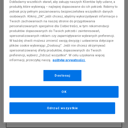
Dokładamy wszelkich starań, aby zakupy naszych Klientów były udane, a
produkty, które wybierają – najlepiej dopasowane do ich potrzeb. Robimy to
jednak przy pełnym poszanowaniu bezpieczeństwa wszystkich danych
FEEWEAR RAFFIKA
(
0
)
osobowych. Kliknij „OK”, jeśli chcesz, abyśmy wykorzystywali informacje o
Twoich zachowaniach na naszej stronie do przygotowania
Produkty pochodzą z końcówek aktualnych
personalizowanych specjalnie dla Ciebie treści, w tym rekomendacji
kolekcji, ubiegłych sezonów lub z ekspozycji.
produktów dopasowanych do Twoich potrzeb i zainteresowań,
Szczegóły.
spersonalizowanych reklam czy zapamiętywanie wybranych preferencji.
W każdej chwili możesz zmienić swoją decyzję i ustawienia dotyczące
plików cookie wybierając „Dostosuj”. Jeśli nie chcesz otrzymywać
Zmień treść wyszukiwanej frazy.
spersonalizowanej oferty produktów, dopasowanych do Twoich
preferencji, wybierz „Odrzuć wszystkie”. W celu uzyskania więcej
Spróbuj użyć mniejszej ilości filtrów (usuń mniej
informacji, przeczytaj naszą
politykę prywatności.
istotne).
Powrót do sklepu
Dostosuj
OK
Zapisz się do newslettera
Odrzuć wszystkie