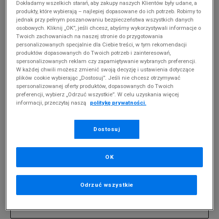
Dokładamy wszelkich starań, aby zakupy naszych Klientów były udane, a
produkty, które wybierają – najlepiej dopasowane do ich potrzeb. Robimy to
jednak przy pełnym poszanowaniu bezpieczeństwa wszystkich danych
DZIECIĘCE FEEWEAR SCORE
(
0
)
osobowych. Kliknij „OK”, jeśli chcesz, abyśmy wykorzystywali informacje o
Twoich zachowaniach na naszej stronie do przygotowania
Produkty pochodzą z końcówek aktualnych
personalizowanych specjalnie dla Ciebie treści, w tym rekomendacji
kolekcji, ubiegłych sezonów lub z ekspozycji.
produktów dopasowanych do Twoich potrzeb i zainteresowań,
Szczegóły.
spersonalizowanych reklam czy zapamiętywanie wybranych preferencji.
W każdej chwili możesz zmienić swoją decyzję i ustawienia dotyczące
plików cookie wybierając „Dostosuj”. Jeśli nie chcesz otrzymywać
Zmień treść wyszukiwanej frazy.
spersonalizowanej oferty produktów, dopasowanych do Twoich
preferencji, wybierz „Odrzuć wszystkie”. W celu uzyskania więcej
Spróbuj użyć mniejszej ilości filtrów (usuń mniej
informacji, przeczytaj naszą
politykę prywatności.
istotne).
Powrót do sklepu
Dostosuj
OK
Zapisz się do newslettera
Odrzuć wszystkie