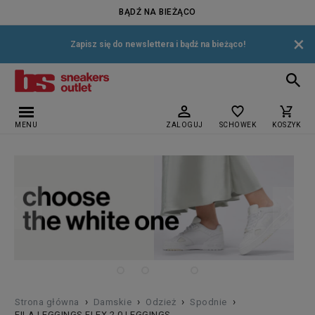
BĄDŹ NA BIEŻĄCO
×
Zapisz się do newslettera i bądź na bieżąco!
MENU
ZALOGUJ
SCHOWEK
KOSZYK
›
›
›
›
Strona główna
Damskie
Odzież
Spodnie
FILA LEGGINGS FLEX 2.0 LEGGINGS