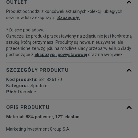
OUTLET
dostępności
Produkt pochodzi z końcówek aktualnych kolekcji, ubiegłych
sezonów lub z ekspozycji.
Szczegóły.
Powiadom o
S
dostępności
*Zdjęcie poglądowe
Oznacza, że produkt przedstawiony na zdjęciu nie jest konkretną
Powiadom o
sztuką, którą otrzymasz. Produkty są nowe, nieużywane, ale
M
dostępności
przecenione ze względu na możliwe ślady przebarwień lub ślady
pochodzące z
ekspozycji powystawowej
oraz na swój wiek.
Powiadom o
L
dostępności
SZCZEGÓŁY PRODUKTU
Kod produktu:
681826170
Kategoria:
Spodnie
Płeć:
Damskie
OPIS PRODUKTU
Materiał: 88% poliester, 12% elastan
Marketing Investment Group S.A.