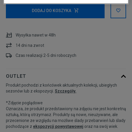
Powiadom o
XS
dostępności
DODAJ DO KOSZYKA
S
Wysyłka nawet w 48h
Powiadom o
M
14 dni na zwrot
dostępności
Czas realizacji 2-5 dni roboczych
Powiadom o
L
dostępności
OUTLET
Produkt pochodzi z końcówek aktualnych kolekcji, ubiegłych
sezonów lub z ekspozycji.
Szczegóły.
*Zdjęcie poglądowe
Oznacza, że produkt przedstawiony na zdjęciu nie jest konkretną
sztuką, którą otrzymasz. Produkty są nowe, nieużywane, ale
przecenione ze względu na możliwe ślady przebarwień lub ślady
pochodzące z
ekspozycji powystawowej
oraz na swój wiek.