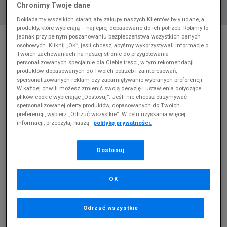
Chronimy Twoje dane
Dokładamy wszelkich starań, aby zakupy naszych Klientów były udane, a
produkty, które wybierają – najlepiej dopasowane do ich potrzeb. Robimy to
* Zdjęcie poglądowe
jednak przy pełnym poszanowaniu bezpieczeństwa wszystkich danych
osobowych. Kliknij „OK”, jeśli chcesz, abyśmy wykorzystywali informacje o
FILA SPODNIE MINTO
Twoich zachowaniach na naszej stronie do przygotowania
personalizowanych specjalnie dla Ciebie treści, w tym rekomendacji
produktów dopasowanych do Twoich potrzeb i zainteresowań,
Produkt pochodzi z końcówek aktualnych kolekcji, ubiegłych
spersonalizowanych reklam czy zapamiętywanie wybranych preferencji.
sezonów lub z ekspozycji.
Szczegóły.
W każdej chwili możesz zmienić swoją decyzję i ustawienia dotyczące
plików cookie wybierając „Dostosuj”. Jeśli nie chcesz otrzymywać
50
zł
spersonalizowanej oferty produktów, dopasowanych do Twoich
preferencji, wybierz „Odrzuć wszystkie”. W celu uzyskania więcej
informacji, przeczytaj naszą
politykę prywatności.
219,99
zł
cena rekomendowana przez producenta
Kolor:
czarny
Dostosuj
OK
Odrzuć wszystkie
S