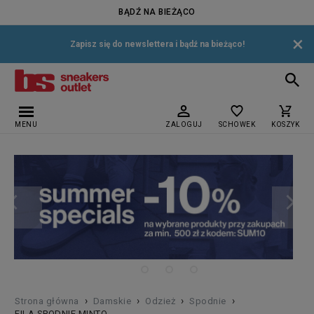
BĄDŹ NA BIEŻĄCO
×
Zapisz się do newslettera i bądź na bieżąco!
MENU
ZALOGUJ
SCHOWEK
KOSZYK
›
›
›
›
Strona główna
Damskie
Odzież
Spodnie
FILA SPODNIE MINTO