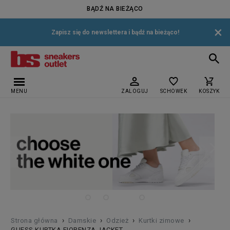
BĄDŹ NA BIEŻĄCO
×
Zapisz się do newslettera i bądź na bieżąco!
MENU
ZALOGUJ
SCHOWEK
KOSZYK
›
›
›
›
Strona główna
Damskie
Odzież
Kurtki zimowe
GUESS KURTKA FIORENZA JACKET