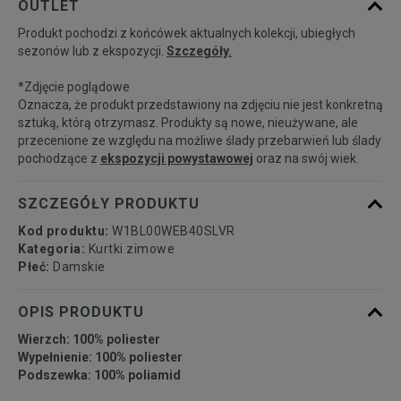
OUTLET
dostępności
Produkt pochodzi z końcówek aktualnych kolekcji, ubiegłych
sezonów lub z ekspozycji.
Szczegóły.
Powiadom o
S
dostępności
*Zdjęcie poglądowe
Oznacza, że produkt przedstawiony na zdjęciu nie jest konkretną
Powiadom o
sztuką, którą otrzymasz. Produkty są nowe, nieużywane, ale
M
dostępności
przecenione ze względu na możliwe ślady przebarwień lub ślady
pochodzące z
ekspozycji powystawowej
oraz na swój wiek.
Powiadom o
L
dostępności
SZCZEGÓŁY PRODUKTU
Kod produktu:
W1BL00WEB40SLVR
Kategoria:
Kurtki zimowe
Płeć:
Damskie
OPIS PRODUKTU
Wierzch: 100% poliester
Wypełnienie: 100% poliester
Podszewka: 100% poliamid