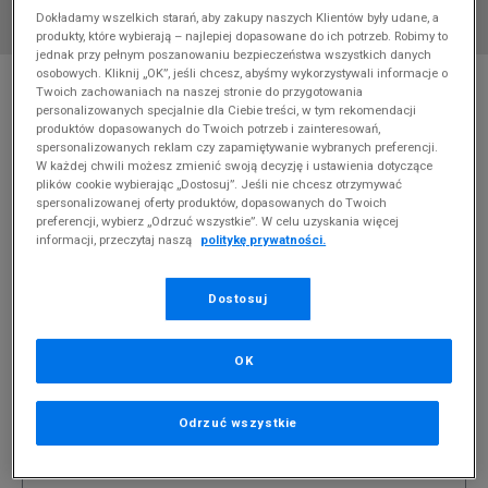
Dokładamy wszelkich starań, aby zakupy naszych Klientów były udane, a
produkty, które wybierają – najlepiej dopasowane do ich potrzeb. Robimy to
jednak przy pełnym poszanowaniu bezpieczeństwa wszystkich danych
* Zdjęcie poglądowe
osobowych. Kliknij „OK”, jeśli chcesz, abyśmy wykorzystywali informacje o
Twoich zachowaniach na naszej stronie do przygotowania
personalizowanych specjalnie dla Ciebie treści, w tym rekomendacji
HOODRICH SPODNIE SNOW ANGEL LOW RISE WIDE LEG
produktów dopasowanych do Twoich potrzeb i zainteresowań,
JOGG
spersonalizowanych reklam czy zapamiętywanie wybranych preferencji.
W każdej chwili możesz zmienić swoją decyzję i ustawienia dotyczące
Produkt pochodzi z końcówek aktualnych kolekcji, ubiegłych
plików cookie wybierając „Dostosuj”. Jeśli nie chcesz otrzymywać
sezonów lub z ekspozycji.
Szczegóły.
spersonalizowanej oferty produktów, dopasowanych do Twoich
preferencji, wybierz „Odrzuć wszystkie”. W celu uzyskania więcej
informacji, przeczytaj naszą
politykę prywatności.
134,99
zł
299,99
zł
cena rekomendowana przez producenta
Dostosuj
Kolor:
niebieski
OK
Odrzuć wszystkie
Wybierz rozmiar