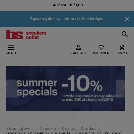
BĄDŹ NA BIEŻĄCO
×
Zapisz się do newslettera i bądź na bieżąco!
MENU
ZALOGUJ
SCHOWEK
KOSZYK
›
›
›
›
Strona główna
Damskie
Odzież
Spodnie
HOODRICH SPODNIE SNOW ANGEL LOW RISE WIDE LEG JOGG