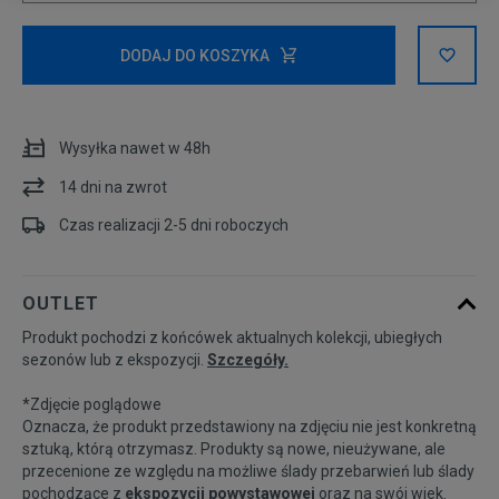
Powiadom o
XS
DODAJ DO KOSZYKA
dostępności
Powiadom o
S
dostępności
Wysyłka nawet w 48h
14 dni na zwrot
M
Czas realizacji 2-5 dni roboczych
L
OUTLET
Produkt pochodzi z końcówek aktualnych kolekcji, ubiegłych
sezonów lub z ekspozycji.
Szczegóły.
*Zdjęcie poglądowe
Oznacza, że produkt przedstawiony na zdjęciu nie jest konkretną
sztuką, którą otrzymasz. Produkty są nowe, nieużywane, ale
przecenione ze względu na możliwe ślady przebarwień lub ślady
pochodzące z
ekspozycji powystawowej
oraz na swój wiek.