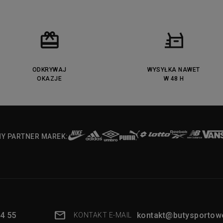
ODKRYWAJ
WYSYŁKA NAWET
OKAZJE
W 48 H
NY PARTNER MAREK:
4 55
kontakt@butysportowe
KONTAKT E-MAIL