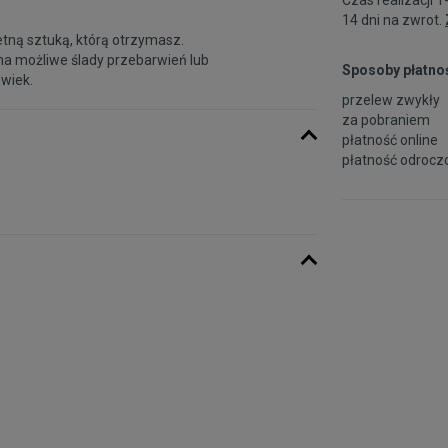
14 dni na zwrot.
etną sztuką, którą otrzymasz.
na możliwe ślady przebarwień lub
Sposoby płatnoś
 wiek.
przelew zwykły
za pobraniem
płatność online
płatność odroczo