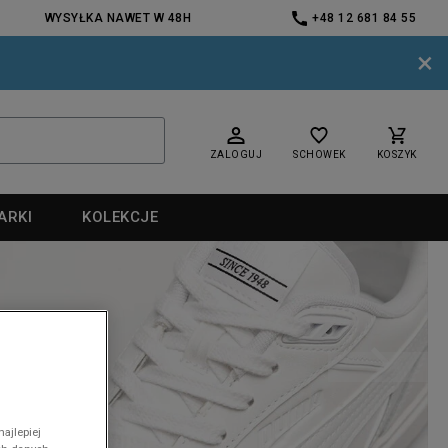
WYSYŁKA NAWET W 48H
+48 12 681 84 55
×
ZALOGUJ
SCHOWEK
KOSZYK
ARKI
KOLEKCJE
nd
ajlepiej
nd