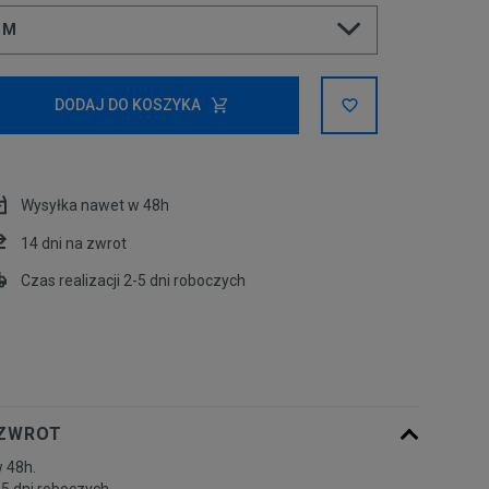
M
Powiadom o
XS
DODAJ DO KOSZYKA
dostępności
Powiadom o
S
dostępności
Wysyłka nawet w 48h
M
14 dni na zwrot
Czas realizacji 2-5 dni roboczych
Powiadom o
L
dostępności
 ZWROT
 48h.
-5 dni roboczych.