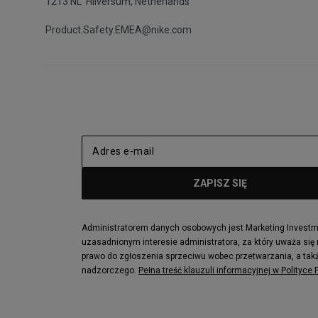
1213 NL Hilversum, Netherlands
Product.Safety.EMEA@nike.com
Administratorem danych osobowych jest Marketing Investmen
uzasadnionym interesie administratora, za który uważa się
prawo do zgłoszenia sprzeciwu wobec przetwarzania, a takż
nadzorczego.
Pełna treść klauzuli informacyjnej w Polityce