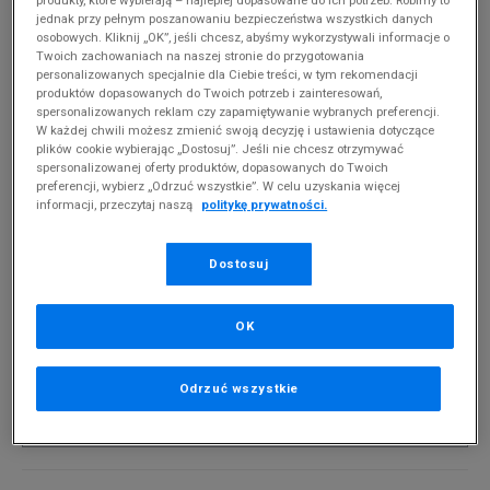
jednak przy pełnym poszanowaniu bezpieczeństwa wszystkich danych
osobowych. Kliknij „OK”, jeśli chcesz, abyśmy wykorzystywali informacje o
Twoich zachowaniach na naszej stronie do przygotowania
* Zdjęcie poglądowe
personalizowanych specjalnie dla Ciebie treści, w tym rekomendacji
produktów dopasowanych do Twoich potrzeb i zainteresowań,
spersonalizowanych reklam czy zapamiętywanie wybranych preferencji.
JORDAN CZAPKA ZIMOWA BEANIE CUFFED
W każdej chwili możesz zmienić swoją decyzję i ustawienia dotyczące
plików cookie wybierając „Dostosuj”. Jeśli nie chcesz otrzymywać
Produkt pochodzi z końcówek aktualnych kolekcji, ubiegłych
spersonalizowanej oferty produktów, dopasowanych do Twoich
sezonów lub z ekspozycji.
Szczegóły.
preferencji, wybierz „Odrzuć wszystkie”. W celu uzyskania więcej
informacji, przeczytaj naszą
politykę prywatności.
69,99
zł
Dostosuj
0
zł
cena rekomendowana przez producenta
PRODUKT NIEDOSTĘPNY
OK
Jeśli artykuł będzie ponownie dostępny, otrzymasz od nas
powiadomienie.
Odrzuć wszystkie
Wybierz rozmiar
ONE SIZE
Powiadom o dostępności