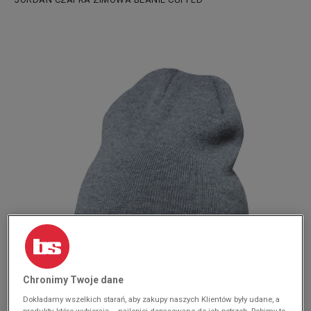
Chronimy Twoje dane
Dokładamy wszelkich starań, aby zakupy naszych Klientów były udane, a
produkty, które wybierają – najlepiej dopasowane do ich potrzeb. Robimy to