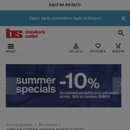
BĄDŹ NA BIEŻĄCO
×
Zapisz się do newslettera i bądź na bieżąco!
MENU
ZALOGUJ
SCHOWEK
KOSZYK
›
›
Strona główna
Akcesoria
JORDAN CZAPKA ZIMOWA BEANIE CUFFED