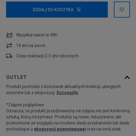
Rozmiary EU
Rozmiary US
DODAJ DO KOSZYKA
122-128 cm
Wysyłka nawet w 48h
128-140 cm
14 dni na zwrot
140-155 cm
Czas realizacji 2-5 dni roboczych
155-159 cm
OUTLET
Produkt pochodzi z końcówek aktualnych kolekcji, ubiegłych
sezonów lub z ekspozycji.
Szczegóły.
*Zdjęcie poglądowe
Oznacza, że produkt przedstawiony na zdjęciu nie jest konkretną
sztuką, którą otrzymasz. Produkty są nowe, nieużywane, ale
przecenione ze względu na możliwe ślady przebarwień lub ślady
pochodzące z
ekspozycji powystawowej
oraz na swój wiek.