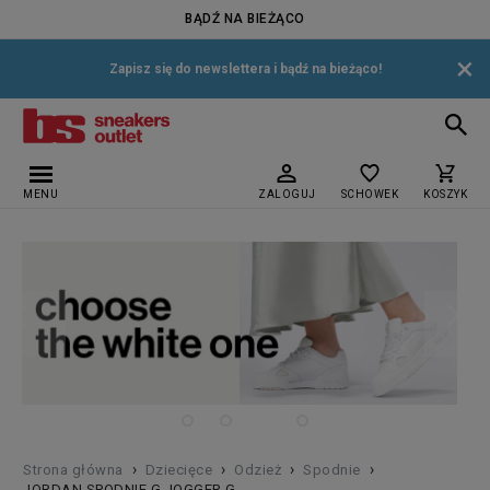
BĄDŹ NA BIEŻĄCO
×
Zapisz się do newslettera i bądź na bieżąco!
MENU
ZALOGUJ
SCHOWEK
KOSZYK
›
›
›
›
Strona główna
Dziecięce
Odzież
Spodnie
JORDAN SPODNIE G JOGGER G